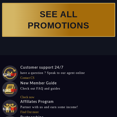
SEE ALL
PROMOTIONS
Customer support 24/7
have a question ? Speak to our agent online
Contact CS
New Member Guide
Check out FAQ and guides
Check now
Affiliates Program
Partner with us and earn some income!
Find Out more