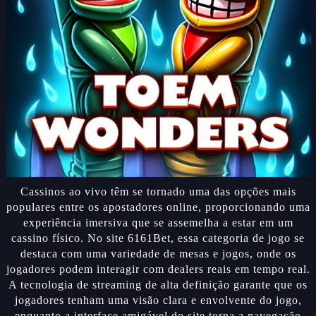
Cassinos ao vivo têm se tornado uma das opções mais
populares entre os apostadores online, proporcionando uma
experiência imersiva que se assemelha a estar em um
cassino físico. No site 6161Bet, essa categoria de jogo se
destaca com uma variedade de mesas e jogos, onde os
jogadores podem interagir com dealers reais em tempo real.
A tecnologia de streaming de alta definição garante que os
jogadores tenham uma visão clara e envolvente do jogo,
enquanto a interface amigável do site torna a navegação