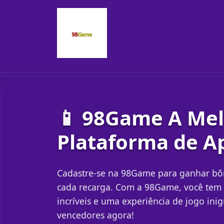
📱 98Game A Me
Plataforma de A
Cadastre-se na 98Game para ganhar bô
cada recarga. Com a 98Game, você tem
incríveis e uma experiência de jogo inig
vencedores agora!