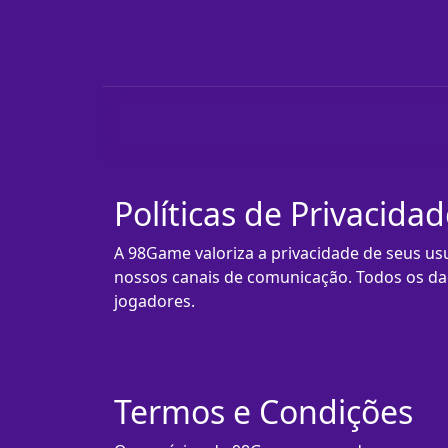
Políticas de Privacida
A 98Game valoriza a privacidade de seus u
nossos canais de comunicação. Todos os dad
jogadores.
Termos e Condições