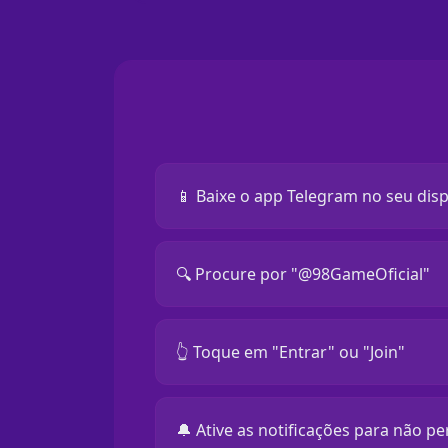
📱 Baixe o app Telegram no seu disp
🔍 Procure por "@98GameOficial"
👆 Toque em "Entrar" ou "Join"
🔔 Ative as notificações para não p