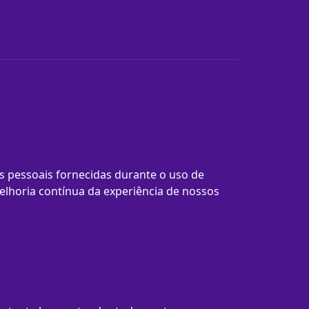
s pessoais fornecidas durante o uso de
elhoria contínua da experiência de nossos