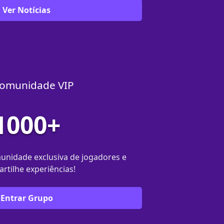
Ver Notícias
Comunidade VIP
1000+
unidade exclusiva de jogadores e
rtilhe experiências!
Entrar Grupo