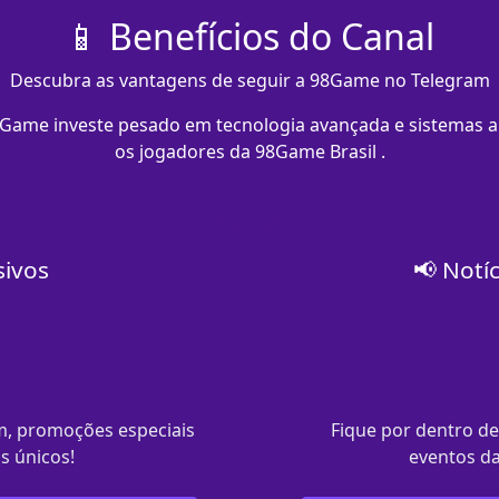
📱 Benefícios do Canal
Descubra as vantagens de seguir a 98Game no Telegram
98Game investe pesado em tecnologia avançada e sistemas a
os jogadores da 98Game Brasil .
sivos
📢 Notí
m, promoções especiais
Fique por dentro d
s únicos!
eventos d