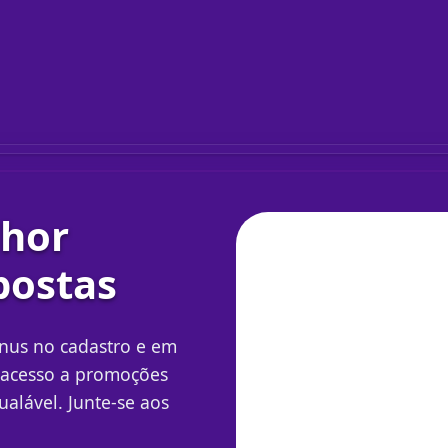
lhor
postas
nus no cadastro e em
 acesso a promoções
ualável. Junte-se aos