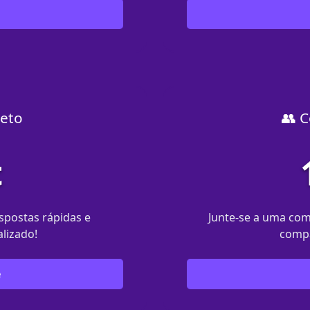
reto
👥 
t
espostas rápidas e
Junte-se a uma com
lizado!
compa
e