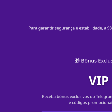
Para garantir segurança e estabilidade, a 
🎁 Bônus Exclu
VIP
Receba bônus exclusivos do Telegra
e códigos promocionai