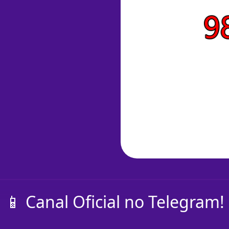
📱 Canal Oficial no Telegram!