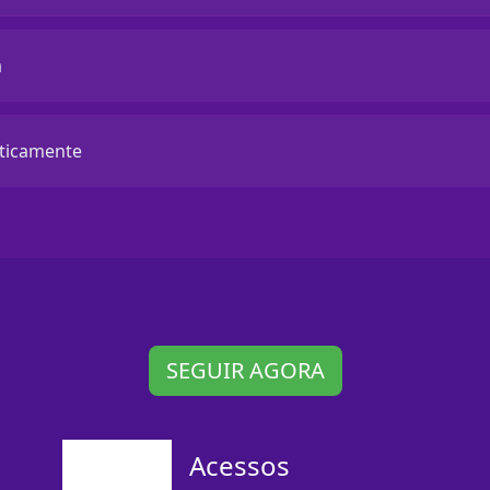
a
aticamente
SEGUIR AGORA
Acessos