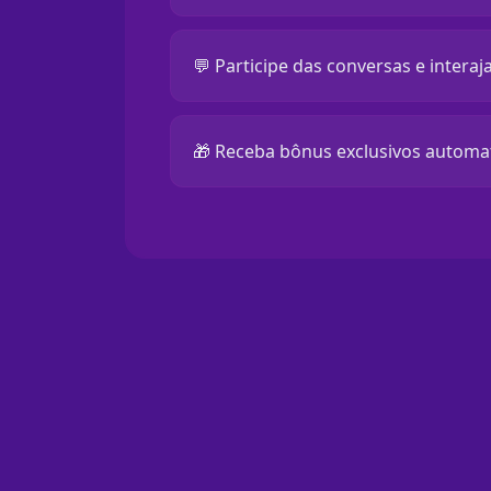
💬 Participe das conversas e interaj
🎁 Receba bônus exclusivos autom