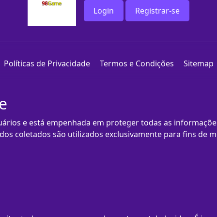
Login
Registrar-se
Políticas de Privacidade
Termos e Condições
Sitemap
de
suários e está empenhada em proteger todas as informaçõe
os coletados são utilizados exclusivamente para fins de m