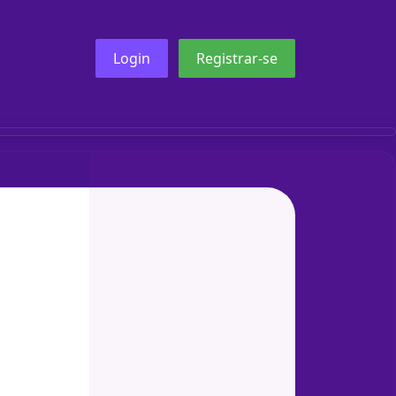
Login
Registrar-se