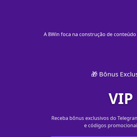
A 8Win foca na construção de conteúdo 
🎁 Bônus Exclu
VIP
Receba bônus exclusivos do Telegra
e códigos promocionai