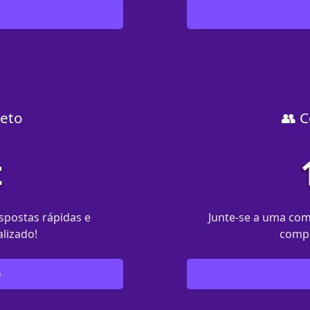
reto
👥 
t
espostas rápidas e
Junte-se a uma com
lizado!
compa
e