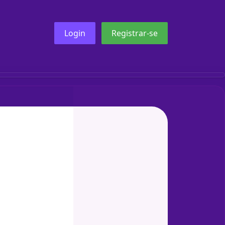
Login
Registrar-se