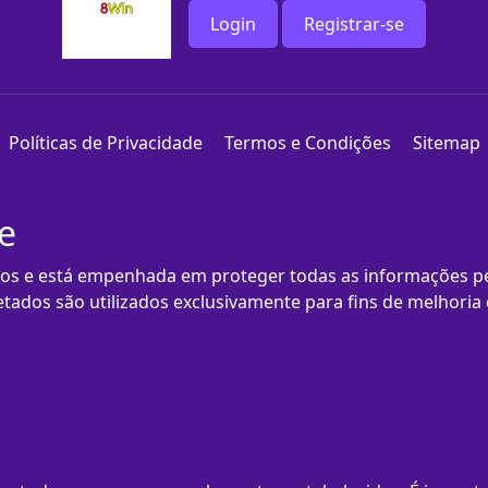
Login
Registrar-se
Políticas de Privacidade
Termos e Condições
Sitemap
de
rios e está empenhada em proteger todas as informações p
tados são utilizados exclusivamente para fins de melhoria