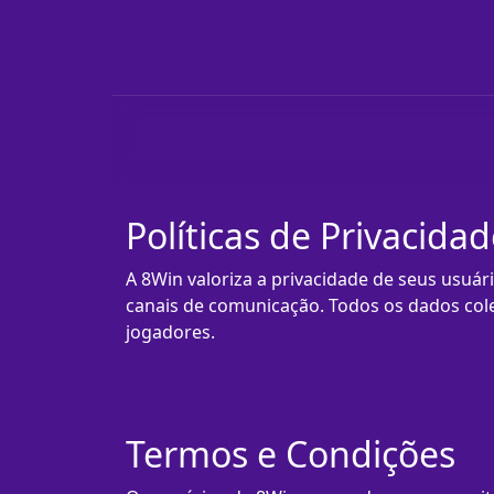
Políticas de Privacida
A 8Win valoriza a privacidade de seus usuá
canais de comunicação. Todos os dados cole
jogadores.
Termos e Condições