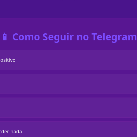
📱 Como Seguir no Telegram
ositivo
erder nada