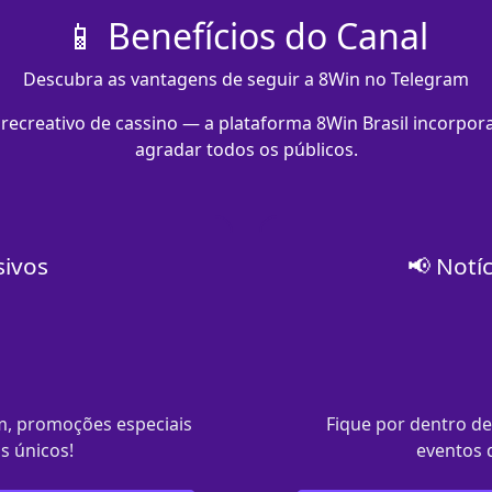
📱 Benefícios do Canal
Descubra as vantagens de seguir a 8Win no Telegram
recreativo de cassino — a plataforma 8Win Brasil incorpor
agradar todos os públicos.
sivos
📢 Notí
m, promoções especiais
Fique por dentro d
s únicos!
eventos 