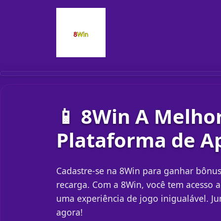
📱 8Win A Melho
Plataforma de A
Cadastre-se na 8Win para ganhar bônus
recarga. Com a 8Win, você tem acesso a
uma experiência de jogo inigualável. J
agora!