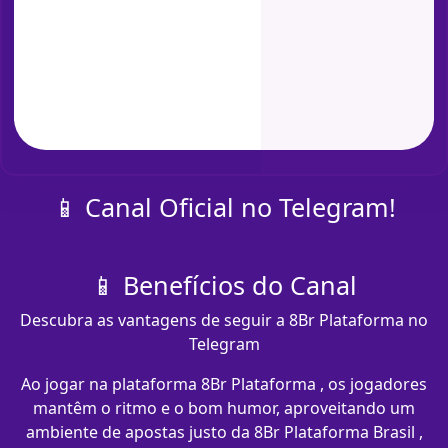
📱 Canal Oficial no Telegram!
📱 Benefícios do Canal
Descubra as vantagens de seguir a 8Br Plataforma no
Telegram
Ao jogar na plataforma 8Br Plataforma , os jogadores
mantêm o ritmo e o bom humor, aproveitando um
ambiente de apostas justo da 8Br Plataforma Brasil ,