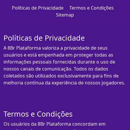
Políticas de Privacidade
Termos e Condições
Sitemap
Políticas de Privacidade
A 8Br Plataforma valoriza a privacidade de seus
usuários e está empenhada em proteger todas as
informações pessoais fornecidas durante o uso de
nossos canais de comunicação. Todos os dados
coletados são utilizados exclusivamente para fins de
melhoria contínua da experiência de nossos jogadores.
Termos e Condições
Os usuários da 8Br Plataforma concordam em