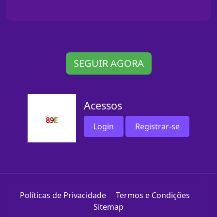
SEGUIR AGORA
Acessos
Login
Registrar-se
Políticas de Privacidade
Termos e Condições
Sitemap