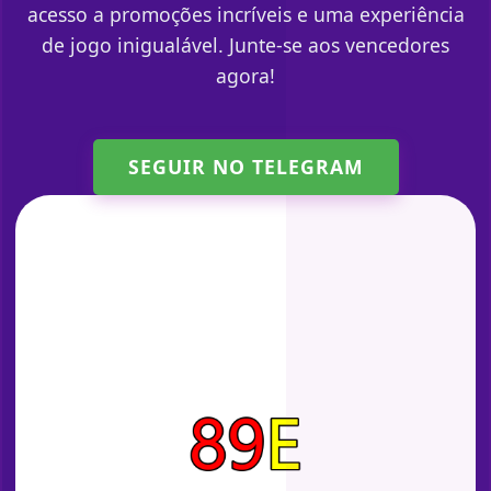
acesso a promoções incríveis e uma experiência
de jogo inigualável. Junte-se aos vencedores
agora!
SEGUIR NO TELEGRAM