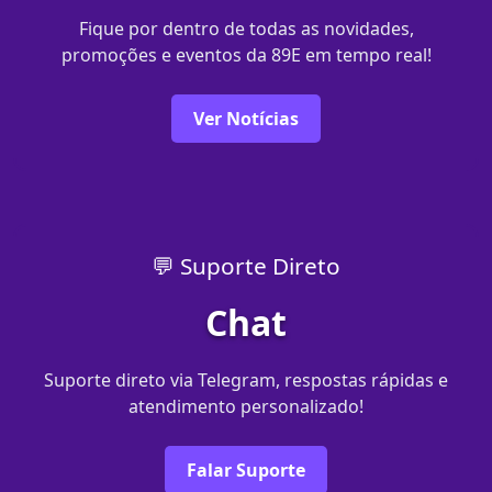
Fique por dentro de todas as novidades,
promoções e eventos da 89E em tempo real!
Ver Notícias
💬 Suporte Direto
Chat
Suporte direto via Telegram, respostas rápidas e
atendimento personalizado!
Falar Suporte