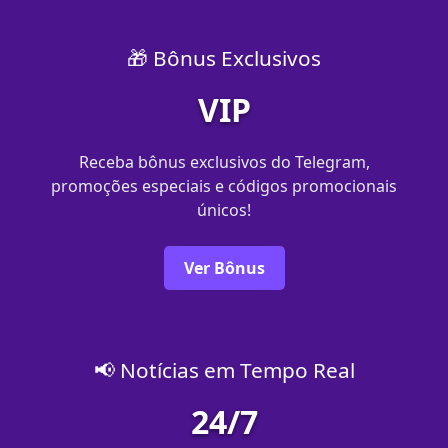
🎁 Bônus Exclusivos
VIP
Receba bônus exclusivos do Telegram,
promoções especiais e códigos promocionais
únicos!
Ver Bônus
📢 Notícias em Tempo Real
24/7