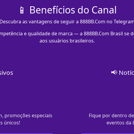
📱 Benefícios do Canal
Descubra as vantagens de seguir a 888BB.Com no Telegra
etência e qualidade de marca — a 888BB.Com Brasil se ded
aos usuários brasileiros.
sivos
📢 Notí
m, promoções especiais
Fique por dentro d
s únicos!
eventos da 