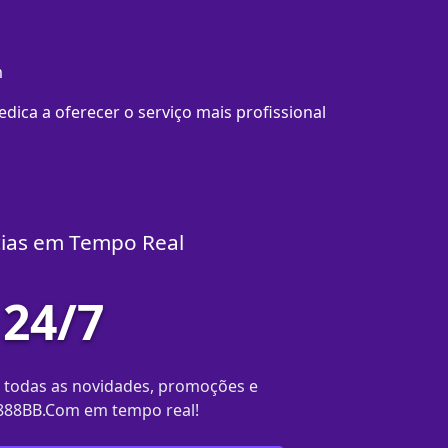
m
ica a oferecer o serviço mais profissional
cias em Tempo Real
24/7
e todas as novidades, promoções e
888BB.Com em tempo real!