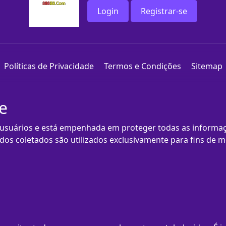
Login
Registrar-se
Políticas de Privacidade
Termos e Condições
Sitemap
de
s usuários e está empenhada em proteger todas as informaç
os coletados são utilizados exclusivamente para fins de m