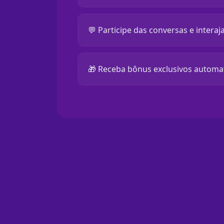
💬 Participe das conversas e interaj
🎁 Receba bônus exclusivos autom