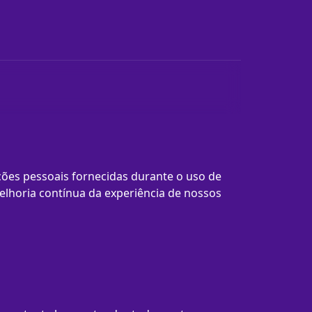
ões pessoais fornecidas durante o uso de
elhoria contínua da experiência de nossos