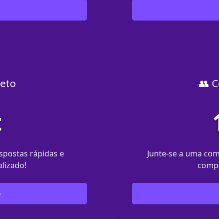
reto
👥 
t
espostas rápidas e
Junte-se a uma com
lizado!
compa
e