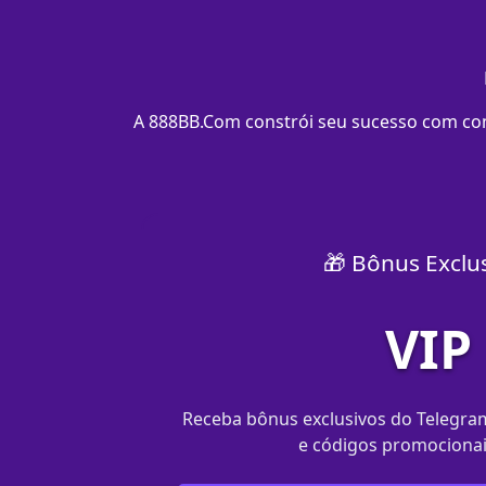
A 888BB.Com constrói seu sucesso com comp
🎁 Bônus Exclu
VIP
Receba bônus exclusivos do Telegra
e códigos promocionai