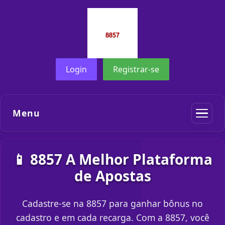
Login
Registrar-se
Menu
📱 8857 A Melhor Plataforma
de Apostas
Cadastre-se na 8857 para ganhar bônus no
cadastro e em cada recarga. Com a 8857, você