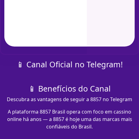
📱 Canal Oficial no Telegram!
📱 Benefícios do Canal
Descubra as vantagens de seguir a 8857 no Telegram
A plataforma 8857 Brasil opera com foco em cassino
online há anos — a 8857 é hoje uma das marcas mais
confiáveis do Brasil.