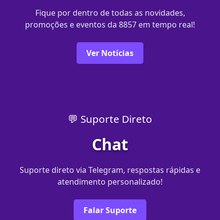
Fique por dentro de todas as novidades,
promoções e eventos da 8857 em tempo real!
Ver Notícias
💬 Suporte Direto
Chat
Suporte direto via Telegram, respostas rápidas e
atendimento personalizado!
Falar Suporte