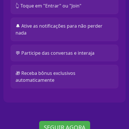
👆 Toque em "Entrar" ou "Join"
🔔 Ative as notificações para não perder
nada
💬 Participe das conversas e interaja
🎁 Receba bônus exclusivos
automaticamente
SEGUIR AGORA