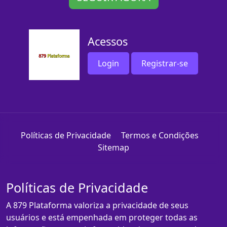
Acessos
Login
Registrar-se
Políticas de Privacidade
Termos e Condições
Sitemap
Políticas de Privacidade
A 879 Plataforma valoriza a privacidade de seus
usuários e está empenhada em proteger todas as