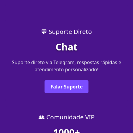
💬 Suporte Direto
Chat
Suporte direto via Telegram, respostas rápidas e
atendimento personalizado!
Falar Suporte
👥 Comunidade VIP
1000+