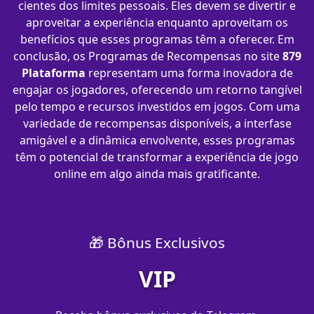
cientes dos limites pessoais. Eles devem se divertir e
aproveitar a experiência enquanto aproveitam os
benefícios que esses programas têm a oferecer. Em
conclusão, os Programas de Recompensas no site
879
Plataforma
representam uma forma inovadora de
engajar os jogadores, oferecendo um retorno tangível
pelo tempo e recursos investidos em jogos. Com uma
variedade de recompensas disponíveis, a interfase
amigável e a dinâmica envolvente, esses programas
têm o potencial de transformar a experiência de jogo
online em algo ainda mais gratificante.
🎁 Bônus Exclusivos
VIP