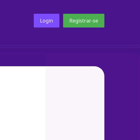
Login
Registrar-se