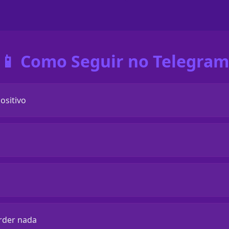
📱 Como Seguir no Telegram
ositivo
erder nada