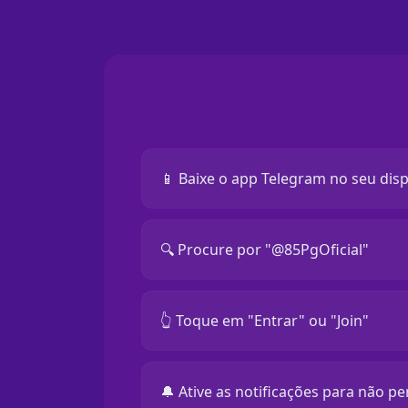
📱 Baixe o app Telegram no seu disp
🔍 Procure por "@85PgOficial"
👆 Toque em "Entrar" ou "Join"
🔔 Ative as notificações para não p