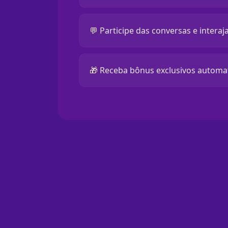
💬 Participe das conversas e interaj
🎁 Receba bônus exclusivos autom