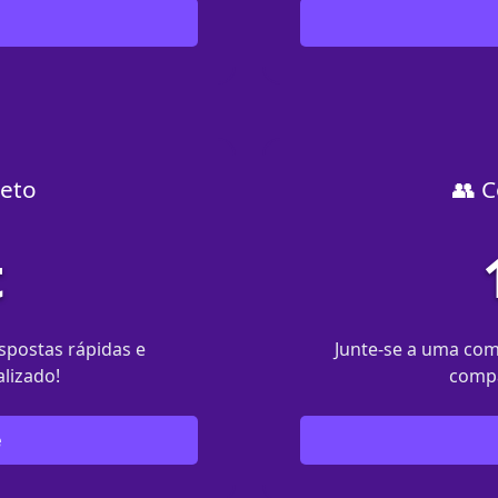
reto
👥 
t
espostas rápidas e
Junte-se a uma com
lizado!
compa
e