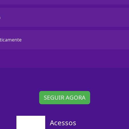
a
aticamente
SEGUIR AGORA
Acessos