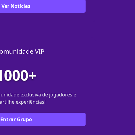
Ver Notícias
Comunidade VIP
1000+
unidade exclusiva de jogadores e
rtilhe experiências!
Entrar Grupo