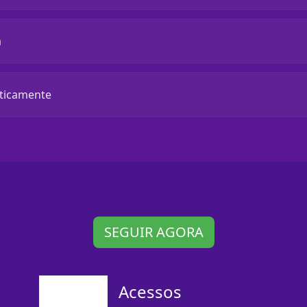
a
aticamente
SEGUIR AGORA
Acessos