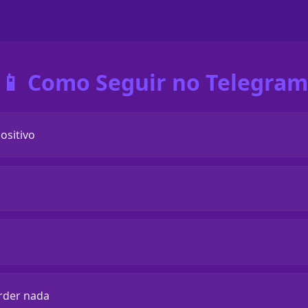
📱 Como Seguir no Telegram
ositivo
erder nada