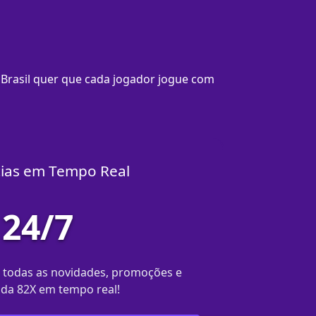
 Brasil quer que cada jogador jogue com
cias em Tempo Real
24/7
e todas as novidades, promoções e
 da 82X em tempo real!