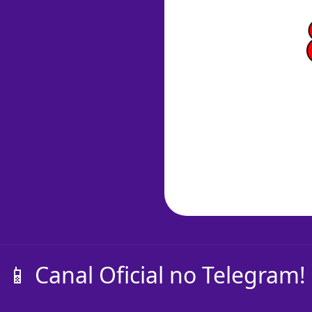
📱 Canal Oficial no Telegram!