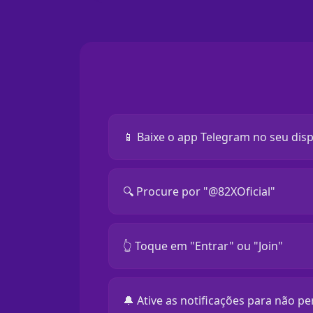
📱 Baixe o app Telegram no seu disp
🔍 Procure por "@82XOficial"
👆 Toque em "Entrar" ou "Join"
🔔 Ative as notificações para não p