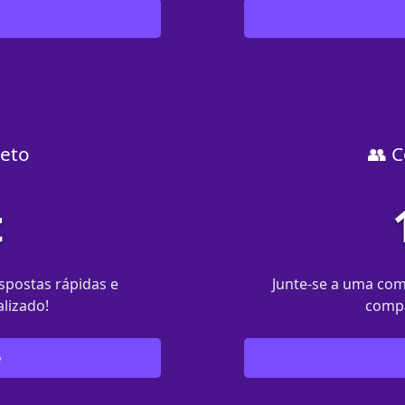
reto
👥 
t
espostas rápidas e
Junte-se a uma com
lizado!
compa
e