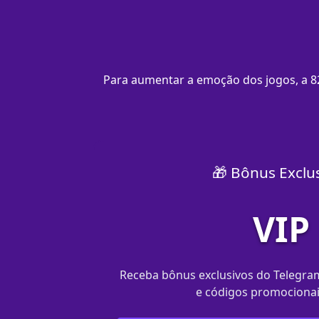
Para aumentar a emoção dos jogos, a 82
🎁 Bônus Exclu
VIP
Receba bônus exclusivos do Telegra
e códigos promocionai