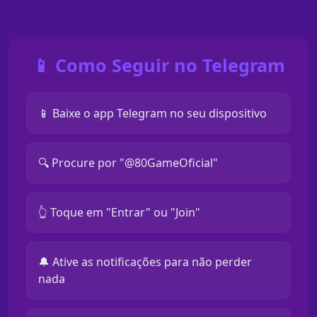
📱 Como Seguir no Telegram
📱 Baixe o app Telegram no seu dispositivo
🔍 Procure por "@80GameOficial"
👆 Toque em "Entrar" ou "Join"
🔔 Ative as notificações para não perder
nada