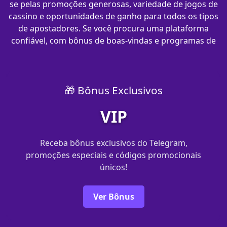
se pelas promoções generosas, variedade de jogos de
cassino e oportunidades de ganho para todos os tipos
de apostadores. Se você procura uma plataforma
confiável, com bônus de boas-vindas e programas de
🎁 Bônus Exclusivos
VIP
Receba bônus exclusivos do Telegram,
promoções especiais e códigos promocionais
únicos!
Ver Bônus