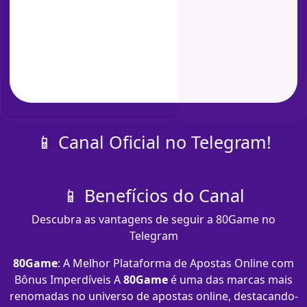
📱 Canal Oficial no Telegram!
📱 Benefícios do Canal
Descubra as vantagens de seguir a 80Game no
Telegram
80Game
: A Melhor Plataforma de Apostas Online com
Bônus Imperdíveis A
80Game
é uma das marcas mais
renomadas no universo de apostas online, destacando-