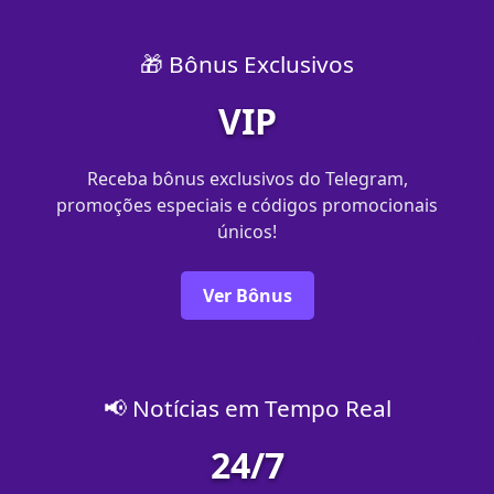
🎁 Bônus Exclusivos
VIP
Receba bônus exclusivos do Telegram,
promoções especiais e códigos promocionais
únicos!
Ver Bônus
📢 Notícias em Tempo Real
24/7