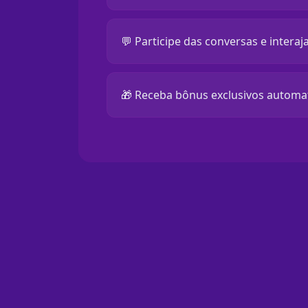
💬 Participe das conversas e interaj
🎁 Receba bônus exclusivos autom