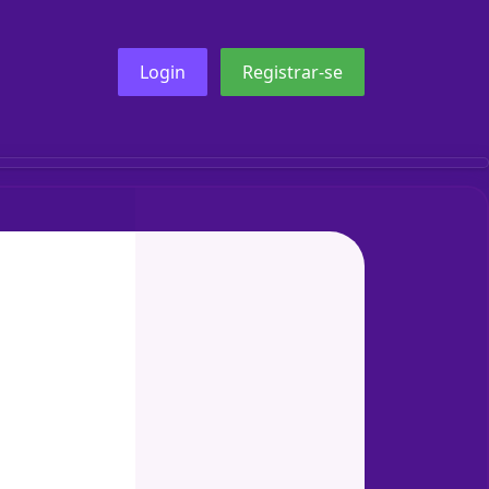
Login
Registrar-se