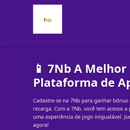
📱 7Nb A Melhor
Plataforma de A
Cadastre-se na 7Nb para ganhar bônus 
recarga. Com a 7Nb, você tem acesso a 
uma experiência de jogo inigualável. J
agora!