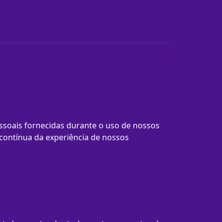
ssoais fornecidas durante o uso de nossos
 contínua da experiência de nossos