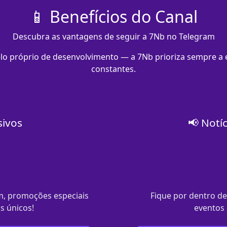
📱 Benefícios do Canal
Descubra as vantagens de seguir a 7Nb no Telegram
o próprio de desenvolvimento — a 7Nb prioriza sempre a 
constantes.
sivos
📢 Notí
m, promoções especiais
Fique por dentro d
s únicos!
eventos 