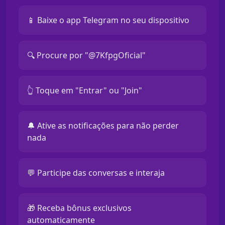
📱 Baixe o app Telegram no seu dispositivo
🔍 Procure por "@7KfpgOficial"
👆 Toque em "Entrar" ou "Join"
🔔 Ative as notificações para não perder
nada
💬 Participe das conversas e interaja
🎁 Receba bônus exclusivos
automaticamente