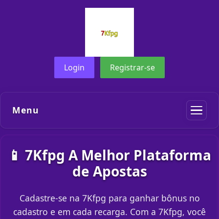
Login
Registrar-se
Menu
📱 7Kfpg A Melhor Plataforma
de Apostas
Cadastre-se na 7Kfpg para ganhar bônus no
cadastro e em cada recarga. Com a 7Kfpg, você