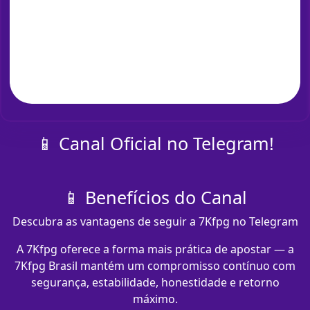
📱 Canal Oficial no Telegram!
📱 Benefícios do Canal
Descubra as vantagens de seguir a 7Kfpg no Telegram
A 7Kfpg oferece a forma mais prática de apostar — a
7Kfpg Brasil mantém um compromisso contínuo com
segurança, estabilidade, honestidade e retorno
máximo.