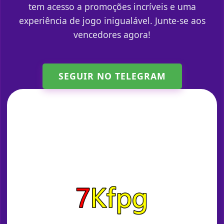
tem acesso a promoções incríveis e uma
experiência de jogo inigualável. Junte-se aos
vencedores agora!
SEGUIR NO TELEGRAM