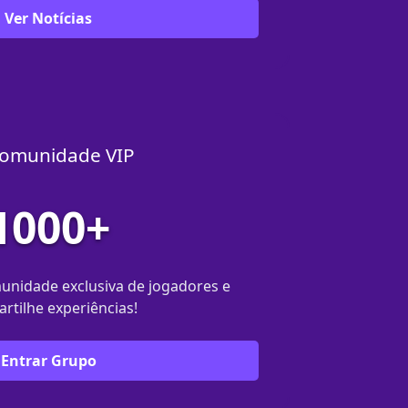
Ver Notícias
Comunidade VIP
1000+
unidade exclusiva de jogadores e
rtilhe experiências!
Entrar Grupo