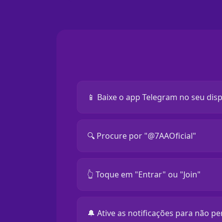
📱 Baixe o app Telegram no seu disp
🔍 Procure por "@7AAOficial"
👆 Toque em "Entrar" ou "Join"
🔔 Ative as notificações para não p