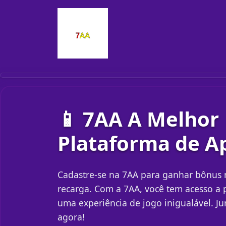
📱 7AA A Melhor
Plataforma de A
Cadastre-se na 7AA para ganhar bônus 
recarga. Com a 7AA, você tem acesso a 
uma experiência de jogo inigualável. J
agora!