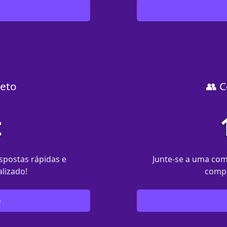
reto
👥 
t
espostas rápidas e
Junte-se a uma com
lizado!
compa
e