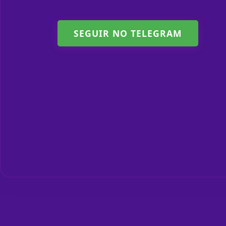
SEGUIR NO TELEGRAM