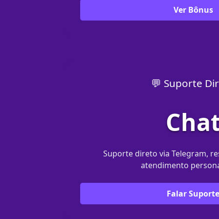
Ver Bônus
💬 Suporte Di
Cha
Suporte direto via Telegram, r
atendimento persona
Falar Suport