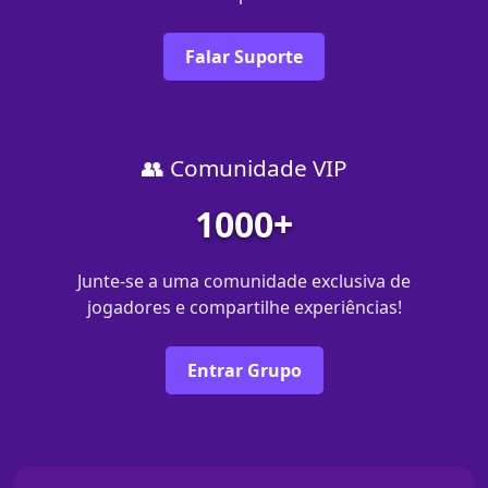
Falar Suporte
👥 Comunidade VIP
1000+
Junte-se a uma comunidade exclusiva de
jogadores e compartilhe experiências!
Entrar Grupo