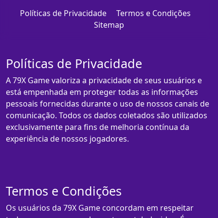
Políticas de Privacidade
Termos e Condições
Sitemap
Políticas de Privacidade
A 79X Game valoriza a privacidade de seus usuários e
está empenhada em proteger todas as informações
pessoais fornecidas durante o uso de nossos canais de
comunicação. Todos os dados coletados são utilizados
exclusivamente para fins de melhoria contínua da
experiência de nossos jogadores.
Termos e Condições
Os usuários da 79X Game concordam em respeitar