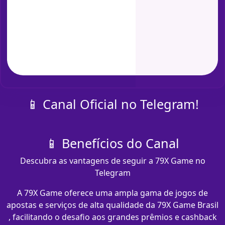
📱 Canal Oficial no Telegram!
📱 Benefícios do Canal
Descubra as vantagens de seguir a 79X Game no
Telegram
A 79X Game oferece uma ampla gama de jogos de
apostas e serviços de alta qualidade da 79X Game Brasil
, facilitando o desafio aos grandes prêmios e cashback