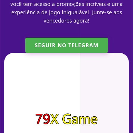
você tem acesso a promoções incríveis e uma
experiência de jogo inigualável. Junte-se aos
vencedores agora!
SEGUIR NO TELEGRAM