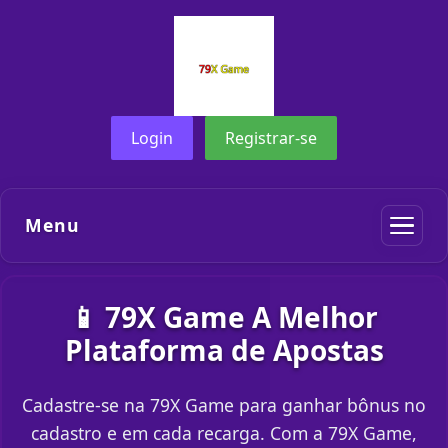
Login
Registrar-se
Menu
📱 79X Game A Melhor
Plataforma de Apostas
Cadastre-se na 79X Game para ganhar bônus no
cadastro e em cada recarga. Com a 79X Game,