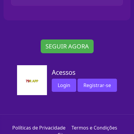
SEGUIR AGORA
Acessos
Login
Registrar-se
Políticas de Privacidade
Termos e Condições