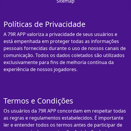
Sitemap
Políticas de Privacidade
A 79R APP valoriza a privacidade de seus usuários e
está empenhada em proteger todas as informações
pessoais fornecidas durante o uso de nossos canais de
comunicação. Todos os dados coletados são utilizados
exclusivamente para fins de melhoria contínua da
experiência de nossos jogadores.
Termos e Condições
Os usuários da 79R APP concordam em respeitar todas
as regras e regulamentos estabelecidos. É importante
ler e entender todos os termos antes de participar de