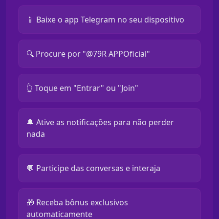
📱 Baixe o app Telegram no seu dispositivo
🔍 Procure por "@79R APPOficial"
👆 Toque em "Entrar" ou "Join"
🔔 Ative as notificações para não perder
nada
💬 Participe das conversas e interaja
🎁 Receba bônus exclusivos
automaticamente