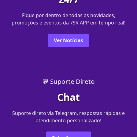
Fique por dentro de todas as novidades,
promoções e eventos da 79R APP em tempo real!
Ver Notícias
💬 Suporte Direto
Chat
Suporte direto via Telegram, respostas rápidas e
atendimento personalizado!