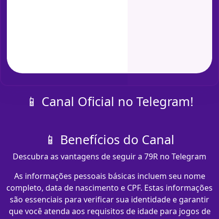
📱 Canal Oficial no Telegram!
📱 Benefícios do Canal
Descubra as vantagens de seguir a 79R no Telegram
As informações pessoais básicas incluem seu nome
completo, data de nascimento e CPF. Estas informações
são essenciais para verificar sua identidade e garantir
que você atenda aos requisitos de idade para jogos de