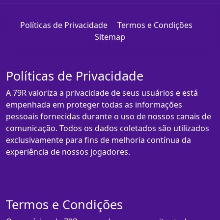
Políticas de Privacidade
Termos e Condições
Sitemap
Políticas de Privacidade
A 79R valoriza a privacidade de seus usuários e está
empenhada em proteger todas as informações
pessoais fornecidas durante o uso de nossos canais de
comunicação. Todos os dados coletados são utilizados
exclusivamente para fins de melhoria contínua da
experiência de nossos jogadores.
Termos e Condições