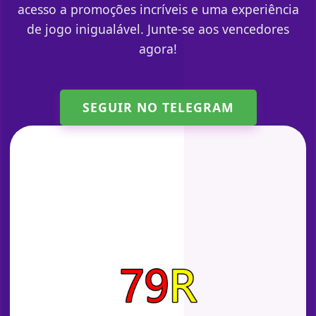
acesso a promoções incríveis e uma experiência
de jogo inigualável. Junte-se aos vencedores
agora!
SEGUIR NO TELEGRAM