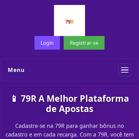
Login
Registrar-se
Menu
📱 79R A Melhor Plataforma
de Apostas
Cadastre-se na 79R para ganhar bônus no
cadastro e em cada recarga. Com a 79R, você tem