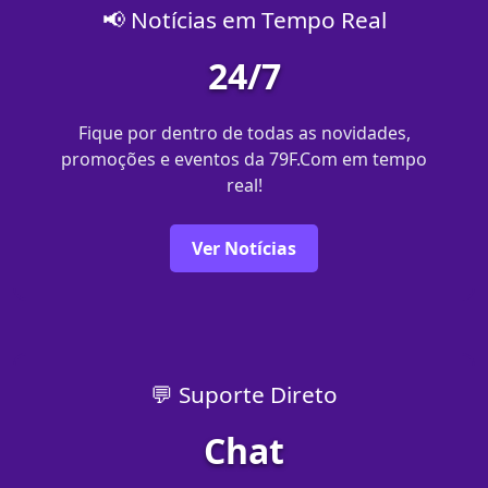
📢 Notícias em Tempo Real
24/7
Fique por dentro de todas as novidades,
promoções e eventos da 79F.Com em tempo
real!
Ver Notícias
💬 Suporte Direto
Chat