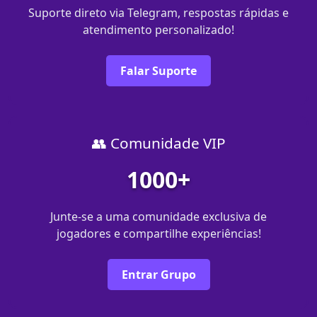
Suporte direto via Telegram, respostas rápidas e
atendimento personalizado!
Falar Suporte
👥 Comunidade VIP
1000+
Junte-se a uma comunidade exclusiva de
jogadores e compartilhe experiências!
Entrar Grupo