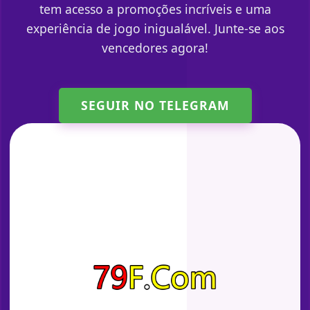
tem acesso a promoções incríveis e uma
experiência de jogo inigualável. Junte-se aos
vencedores agora!
SEGUIR NO TELEGRAM