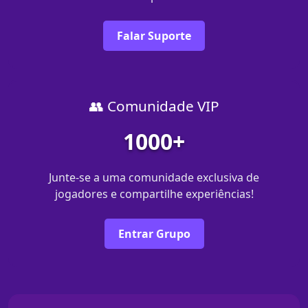
Falar Suporte
👥 Comunidade VIP
1000+
Junte-se a uma comunidade exclusiva de
jogadores e compartilhe experiências!
Entrar Grupo