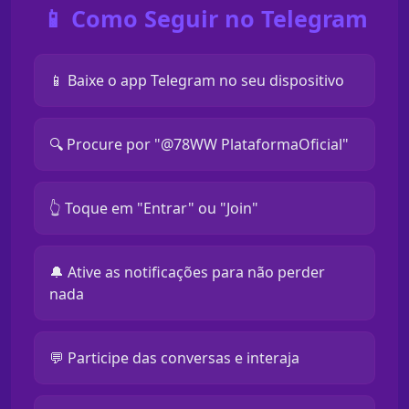
📱 Como Seguir no Telegram
📱 Baixe o app Telegram no seu dispositivo
🔍 Procure por "@78WW PlataformaOficial"
👆 Toque em "Entrar" ou "Join"
🔔 Ative as notificações para não perder
nada
💬 Participe das conversas e interaja