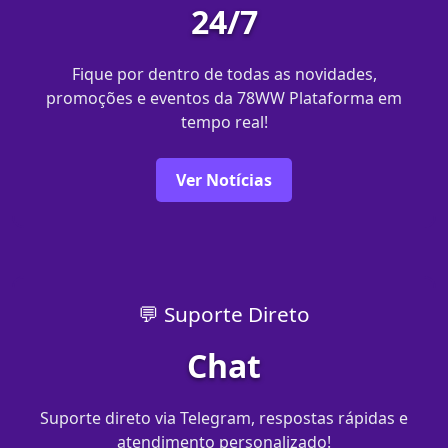
24/7
Fique por dentro de todas as novidades,
promoções e eventos da 78WW Plataforma em
tempo real!
Ver Notícias
💬 Suporte Direto
Chat
Suporte direto via Telegram, respostas rápidas e
atendimento personalizado!