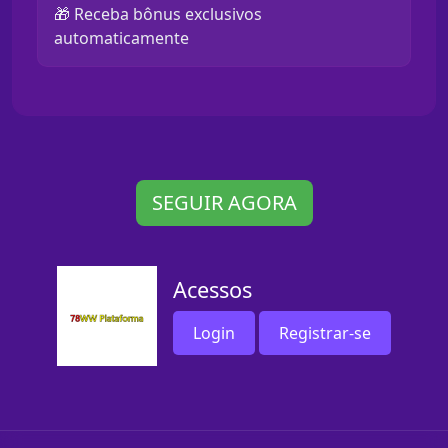
🎁 Receba bônus exclusivos
automaticamente
SEGUIR AGORA
Acessos
Login
Registrar-se