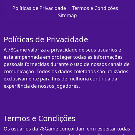
Políticas de Privacidade
Termos e Condições
Sitemap
Políticas de Privacidade
A 78Game valoriza a privacidade de seus usuários e
está empenhada em proteger todas as informações
pessoais fornecidas durante o uso de nossos canais de
comunicação. Todos os dados coletados são utilizados
exclusivamente para fins de melhoria contínua da
experiência de nossos jogadores.
Termos e Condições
Os usuários da 78Game concordam em respeitar todas