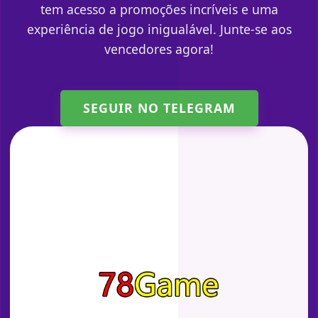
tem acesso a promoções incríveis e uma
experiência de jogo inigualável. Junte-se aos
vencedores agora!
SEGUIR NO TELEGRAM