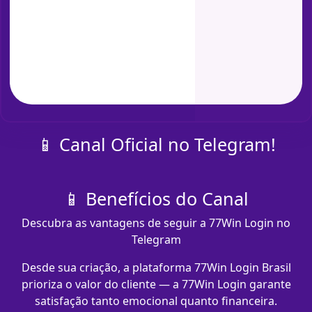
📱 Canal Oficial no Telegram!
📱 Benefícios do Canal
Descubra as vantagens de seguir a 77Win Login no
Telegram
Desde sua criação, a plataforma 77Win Login Brasil
prioriza o valor do cliente — a 77Win Login garante
satisfação tanto emocional quanto financeira.