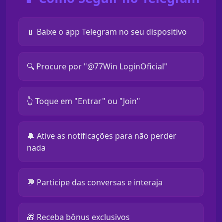
📱 Baixe o app Telegram no seu dispositivo
🔍 Procure por "@77Win LoginOficial"
👆 Toque em "Entrar" ou "Join"
🔔 Ative as notificações para não perder
nada
💬 Participe das conversas e interaja
🎁 Receba bônus exclusivos