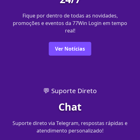
Fique por dentro de todas as novidades,
promoções e eventos da 77Win Login em tempo
real!
Ver Notícias
💬 Suporte Direto
Chat
Suporte direto via Telegram, respostas rápidas e
atendimento personalizado!