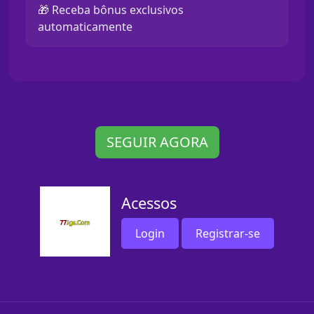
🎁 Receba bônus exclusivos
automaticamente
SEGUIR AGORA
Acessos
Login
Registrar-se