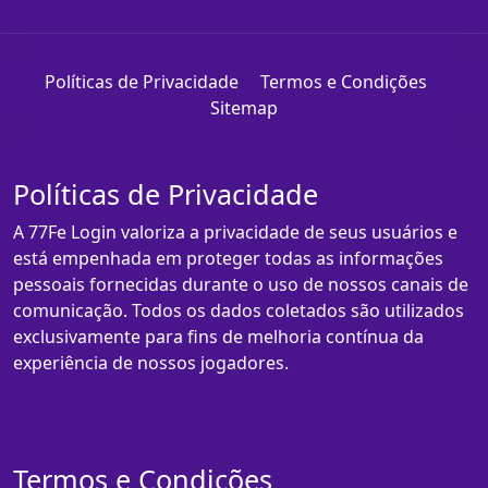
Políticas de Privacidade
Termos e Condições
Sitemap
Políticas de Privacidade
A 77Fe Login valoriza a privacidade de seus usuários e
está empenhada em proteger todas as informações
pessoais fornecidas durante o uso de nossos canais de
comunicação. Todos os dados coletados são utilizados
exclusivamente para fins de melhoria contínua da
experiência de nossos jogadores.
Termos e Condições