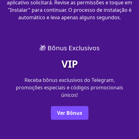
aplicativo solicitará. Revise as permissões e toque em
"Instalar" para continuar. O processo de instalação é
automático e leva apenas alguns segundos.
🎁 Bônus Exclusivos
VIP
Receba bônus exclusivos do Telegram,
promoções especiais e códigos promocionais
únicos!
Ver Bônus