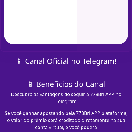
📱 Canal Oficial no Telegram!
📱 Benefícios do Canal
Descubra as vantagens de seguir a 778Brl APP no
Telegram
Se você ganhar apostando pela 778Brl APP plataforma,
o valor do prêmio será creditado diretamente na sua
conta virtual, e você poderá