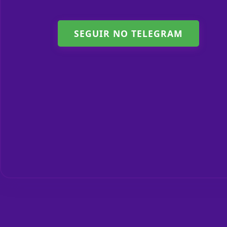
SEGUIR NO TELEGRAM