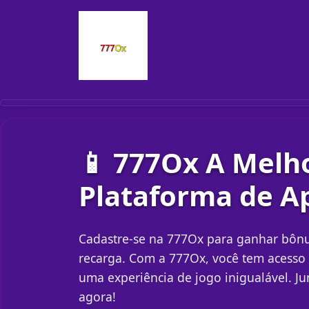
📱 777Ox A Melh
Plataforma de A
Cadastre-se na 777Ox para ganhar bônu
recarga. Com a 777Ox, você tem acesso 
uma experiência de jogo inigualável. J
agora!