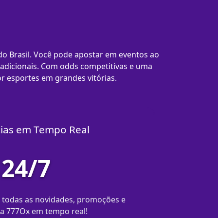
o Brasil. Você pode apostar em eventos ao
tradicionais. Com odds competitivas e uma
r esportes em grandes vitórias.
cias em Tempo Real
24/7
e todas as novidades, promoções e
a 777Ox em tempo real!