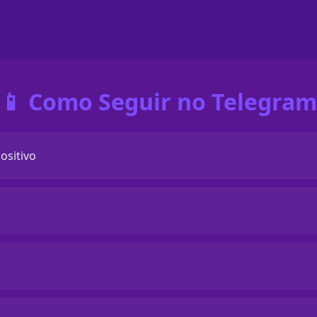
📱 Como Seguir no Telegram
ositivo