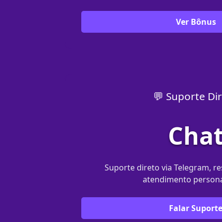
Ver Bônus
💬 Suporte Di
Cha
Suporte direto via Telegram, r
atendimento persona
Falar Suport