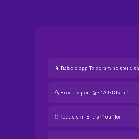
📱 Baixe o app Telegram no seu disp
🔍 Procure por "@777OxOficial"
👆 Toque em "Entrar" ou "Join"