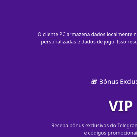
O cliente PC armazena dados localmente n
personalizadas e dados de jogo. Isso re
🎁 Bônus Exclu
VIP
Receba bônus exclusivos do Telegra
e códigos promocionai