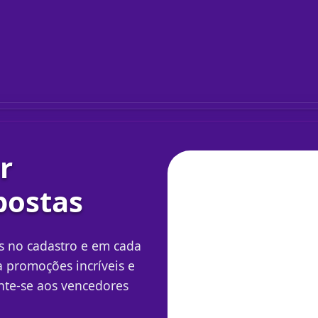
r
postas
s no cadastro e em cada
a promoções incríveis e
unte-se aos vencedores