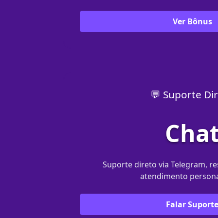
Ver Bônus
💬 Suporte Di
Cha
Suporte direto via Telegram, r
atendimento persona
Falar Suport