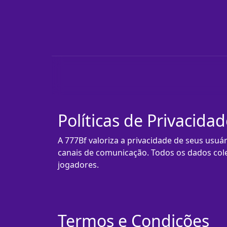
Políticas de Privacida
A 777Bf valoriza a privacidade de seus usu
canais de comunicação. Todos os dados cole
jogadores.
Termos e Condições