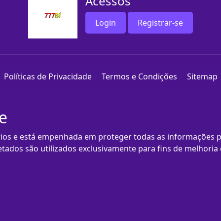
Acessos
Login
Registrar-se
Políticas de Privacidade
Termos e Condições
Sitemap
de
ários e está empenhada em proteger todas as informações 
tados são utilizados exclusivamente para fins de melhoria