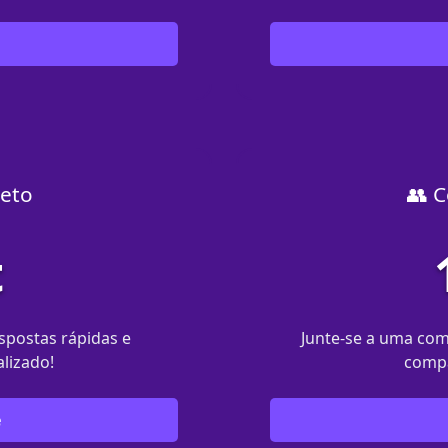
reto
👥 
t
espostas rápidas e
Junte-se a uma com
lizado!
compa
e