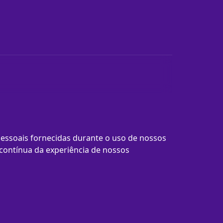
pessoais fornecidas durante o uso de nossos
 contínua da experiência de nossos