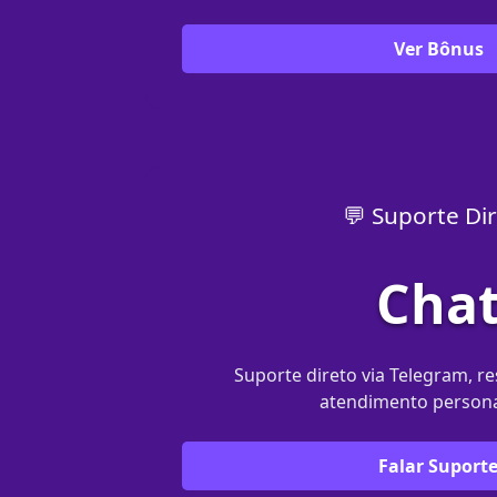
Ver Bônus
💬 Suporte Di
Cha
Suporte direto via Telegram, r
atendimento persona
Falar Suport