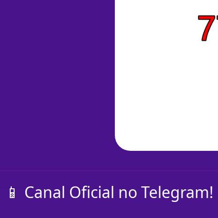
📱 Canal Oficial no Telegram!