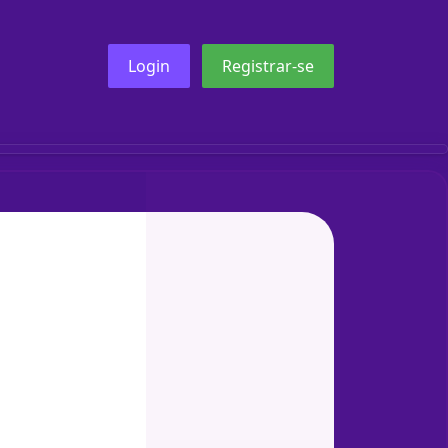
Login
Registrar-se