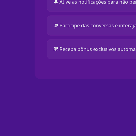
🔔 Ative as notificações para não p
💬 Participe das conversas e interaj
🎁 Receba bônus exclusivos autom