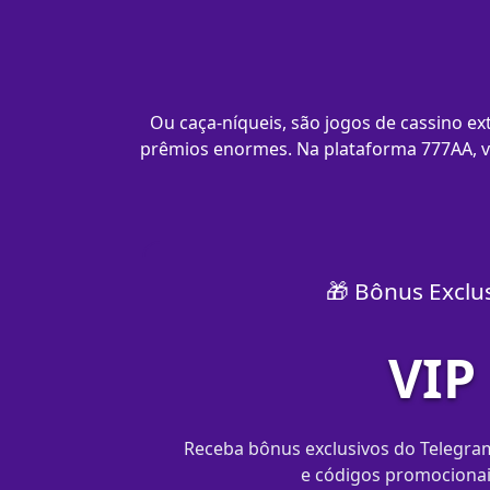
Ou caça-níqueis, são jogos de cassino ex
prêmios enormes. Na plataforma 777AA, vo
🎁 Bônus Exclu
VIP
Receba bônus exclusivos do Telegra
e códigos promocionai