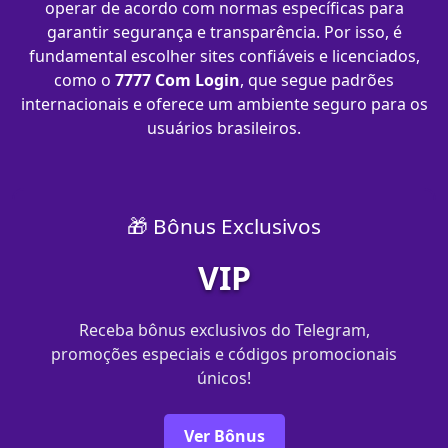
operar de acordo com normas específicas para
garantir segurança e transparência. Por isso, é
fundamental escolher sites confiáveis e licenciados,
como o
7777 Com Login
, que segue padrões
internacionais e oferece um ambiente seguro para os
usuários brasileiros.
🎁 Bônus Exclusivos
VIP
Receba bônus exclusivos do Telegram,
promoções especiais e códigos promocionais
únicos!
Ver Bônus