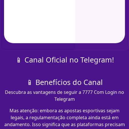
📱 Canal Oficial no Telegram!
📱 Benefícios do Canal
Descubra as vantagens de seguir a 7777 Com Login no
Telegram
Mas atenção: embora as apostas esportivas sejam
legais, a regulamentação completa ainda está em
andamento. Isso significa que as plataformas precisam