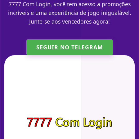
7777 Com Login, você tem acesso a promoções
incríveis e uma experiência de jogo inigualável.
Junte-se aos vencedores agora!
SEGUIR NO TELEGRAM