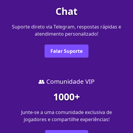
Chat
Suporte direto via Telegram, respostas rápidas e
atendimento personalizado!
Falar Suporte
👥 Comunidade VIP
1000+
Junte-se a uma comunidade exclusiva de
jogadores e compartilhe experiências!