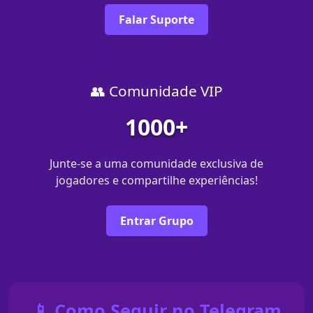
Falar Suporte
👥 Comunidade VIP
1000+
Junte-se a uma comunidade exclusiva de
jogadores e compartilhe experiências!
Entrar Grupo
📱 Como Seguir no Telegram