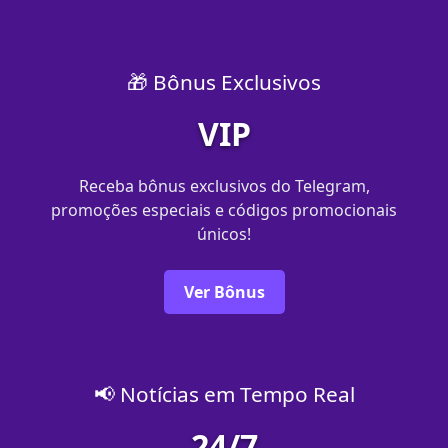
🎁 Bônus Exclusivos
VIP
Receba bônus exclusivos do Telegram,
promoções especiais e códigos promocionais
únicos!
Ver Bônus
📢 Notícias em Tempo Real
24/7