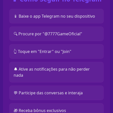
📱 Baixe o app Telegram no seu dispositivo
🔍 Procure por "@7777GameOficial"
👆 Toque em "Entrar" ou "Join"
🔔 Ative as notificações para não perder
nada
💬 Participe das conversas e interaja
🎁 Receba bônus exclusivos