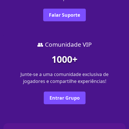
Falar Suporte
👥 Comunidade VIP
1000+
Junte-se a uma comunidade exclusiva de
jogadores e compartilhe experiências!
Entrar Grupo