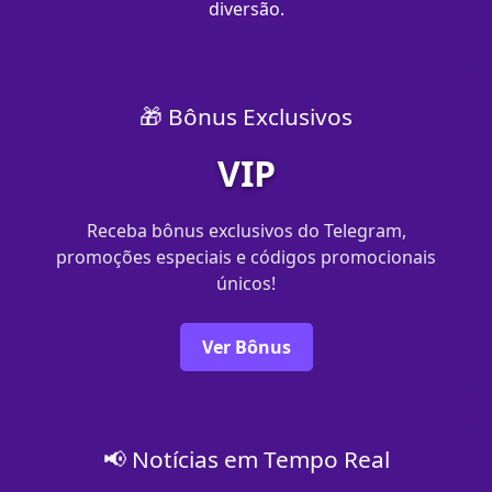
diversão.
🎁 Bônus Exclusivos
VIP
Receba bônus exclusivos do Telegram,
promoções especiais e códigos promocionais
únicos!
Ver Bônus
📢 Notícias em Tempo Real