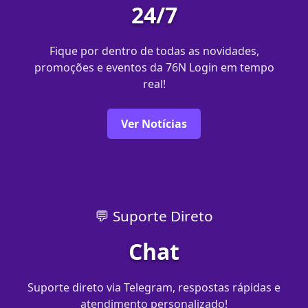
24/7
Fique por dentro de todas as novidades,
promoções e eventos da 76N Login em tempo
real!
Ver Notícias
💬 Suporte Direto
Chat
Suporte direto via Telegram, respostas rápidas e
atendimento personalizado!