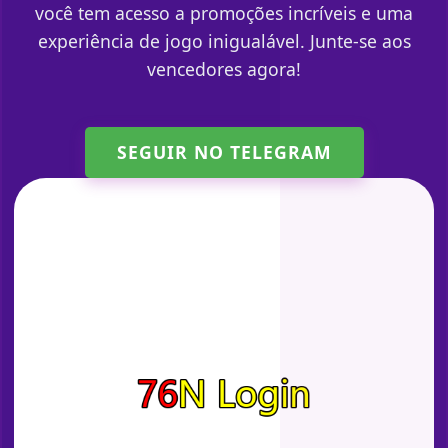
você tem acesso a promoções incríveis e uma
experiência de jogo inigualável. Junte-se aos
vencedores agora!
SEGUIR NO TELEGRAM