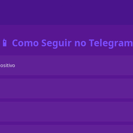
📱 Como Seguir no Telegram
ositivo
"