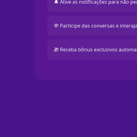
🔔 Ative as notificações para não p
💬 Participe das conversas e interaj
🎁 Receba bônus exclusivos autom