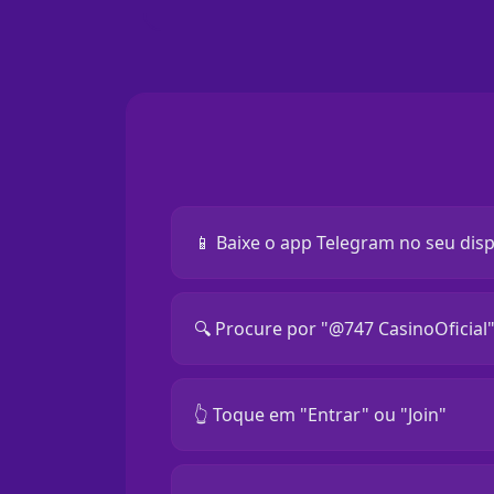
📱 Baixe o app Telegram no seu disp
🔍 Procure por "@747 CasinoOficial
👆 Toque em "Entrar" ou "Join"