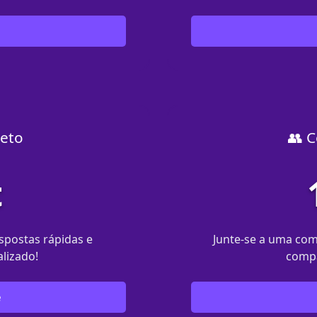
reto
👥 
t
espostas rápidas e
Junte-se a uma com
lizado!
compa
e