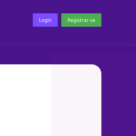
Login
Registrar-se