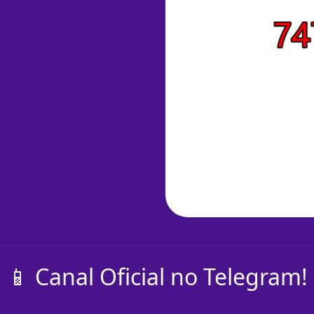
📱 Canal Oficial no Telegram!