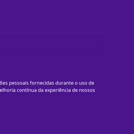
ões pessoais fornecidas durante o uso de
elhoria contínua da experiência de nossos