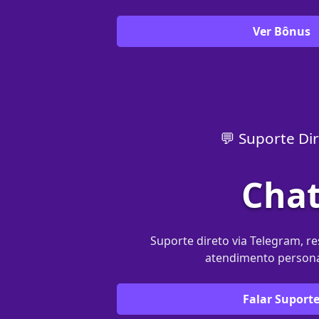
Ver Bônus
💬 Suporte Di
Cha
Suporte direto via Telegram, r
atendimento persona
Falar Suport