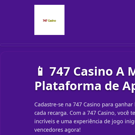
📱 747 Casino A 
Plataforma de A
Cadastre-se na 747 Casino para ganhar
cada recarga. Com a 747 Casino, você 
incríveis e uma experiência de jogo inig
vencedores agora!