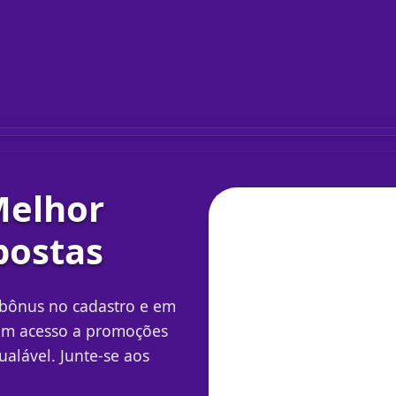
Melhor
postas
 bônus no cadastro e em
tem acesso a promoções
ualável. Junte-se aos