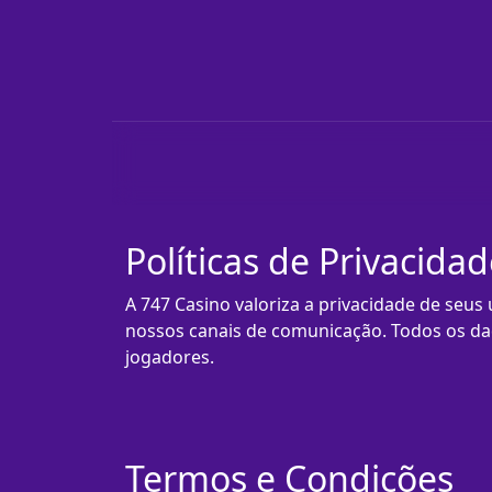
Políticas de Privacida
A 747 Casino valoriza a privacidade de seu
nossos canais de comunicação. Todos os dad
jogadores.
Termos e Condições