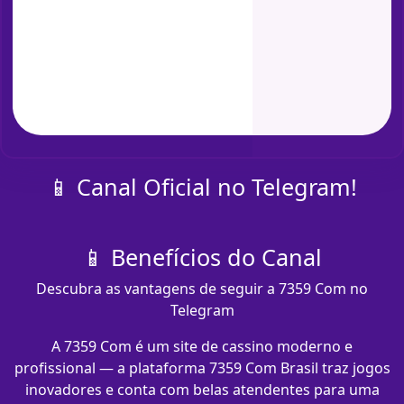
📱 Canal Oficial no Telegram!
📱 Benefícios do Canal
Descubra as vantagens de seguir a 7359 Com no
Telegram
A 7359 Com é um site de cassino moderno e
profissional — a plataforma 7359 Com Brasil traz jogos
inovadores e conta com belas atendentes para uma