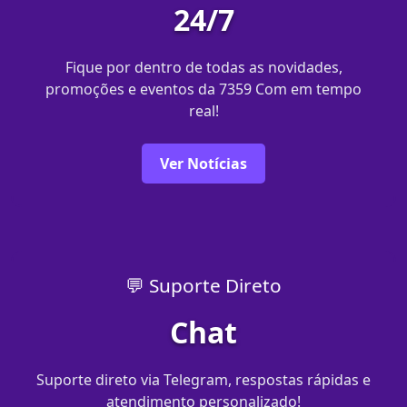
24/7
Fique por dentro de todas as novidades,
promoções e eventos da 7359 Com em tempo
real!
Ver Notícias
💬 Suporte Direto
Chat
Suporte direto via Telegram, respostas rápidas e
atendimento personalizado!