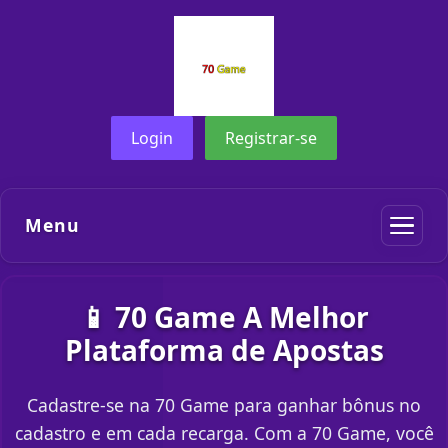
Login
Registrar-se
Menu
📱 70 Game A Melhor
Plataforma de Apostas
Cadastre-se na 70 Game para ganhar bônus no
cadastro e em cada recarga. Com a 70 Game, você