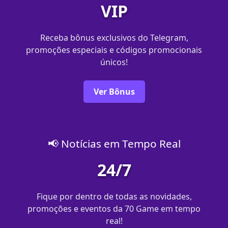
VIP
Receba bônus exclusivos do Telegram,
promoções especiais e códigos promocionais
únicos!
Ver Bônus
📢 Notícias em Tempo Real
24/7
Fique por dentro de todas as novidades,
promoções e eventos da 70 Game em tempo
real!