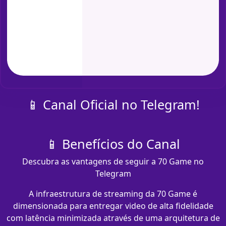
📱 Canal Oficial no Telegram!
📱 Benefícios do Canal
Descubra as vantagens de seguir a 70 Game no
Telegram
A infraestrutura de streaming da 70 Game é
dimensionada para entregar video de alta fidelidade
com latência minimizada através de uma arquitetura de