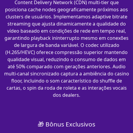
Content Delivery Network (CDN) multi-tier que
posiciona cache nodes geograficamente próximos aos
clusters de usuários. Implementamos adaptive bitrate
streaming que ajusta dinamicamente a qualidade do
vídeo baseado em condições de rede em tempo real,
garantindo playback ininterrupto mesmo em conexões
de largura de banda variável. O codec utilizado
(H.265/HEVC) oferece compressão superior mantendo
qualidade visual, reduzindo o consumo de dados em
até 50% comparado com gerações anteriores. Audio
multi-canal sincronizado captura a ambiência do casino
floor, incluindo o som característico do shuffle de
cartas, o spin da roda de roleta e as interações vocais
dos dealers.
🎁 Bônus Exclusivos