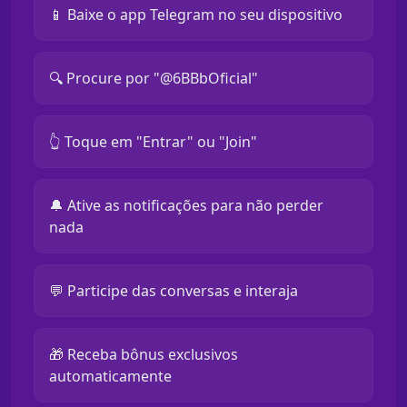
📱 Baixe o app Telegram no seu dispositivo
🔍 Procure por "@6BBbOficial"
👆 Toque em "Entrar" ou "Join"
🔔 Ative as notificações para não perder
nada
💬 Participe das conversas e interaja
🎁 Receba bônus exclusivos
automaticamente