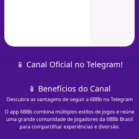
📱 Canal Oficial no Telegram!
📱 Benefícios do Canal
Descubra as vantagens de seguir a 6BBb no Telegram
O app 6BBb combina múltiplos estilos de jogos e reúne
uma grande comunidade de jogadores da 6BBb Brasil
para compartilhar experiências e diversão.