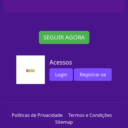
SEGUIR AGORA
Acessos
Login
Registrar-se
Políticas de Privacidade
Termos e Condições
Sitemap