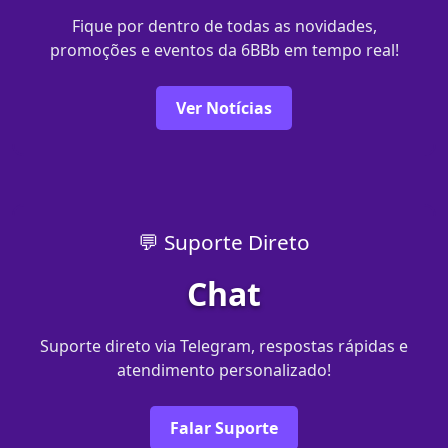
Fique por dentro de todas as novidades,
promoções e eventos da 6BBb em tempo real!
Ver Notícias
💬 Suporte Direto
Chat
Suporte direto via Telegram, respostas rápidas e
atendimento personalizado!
Falar Suporte