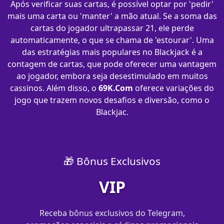
Após verificar suas cartas, é possível optar por 'pedir'
mais uma carta ou 'manter' a mão atual. Se a soma das
cartas do jogador ultrapassar 21, ele perde
automaticamente, o que se chama de 'estourar'. Uma
das estratégias mais populares no Blackjack é a
contagem de cartas, que pode oferecer uma vantagem
ao jogador, embora seja desestimulado em muitos
cassinos. Além disso, o
69K.Com
oferece variações do
jogo que trazem novos desafios e diversão, como o
Blackjac.
🎁 Bônus Exclusivos
VIP
Receba bônus exclusivos do Telegram,