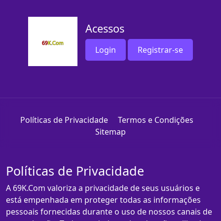
Acessos
Login
Registrar-se
Políticas de Privacidade
Termos e Condições
Sitemap
Políticas de Privacidade
A 69K.Com valoriza a privacidade de seus usuários e
está empenhada em proteger todas as informações
pessoais fornecidas durante o uso de nossos canais de