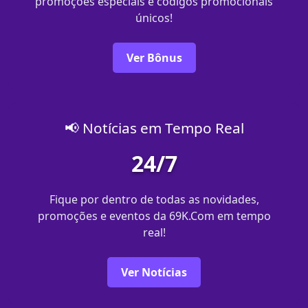
promoções especiais e códigos promocionais
únicos!
Ver Bônus
📢 Notícias em Tempo Real
24/7
Fique por dentro de todas as novidades,
promoções e eventos da 69K.Com em tempo
real!
Ver Notícias