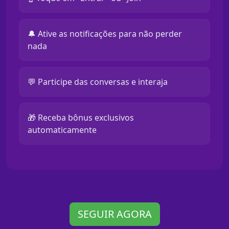
🔔 Ative as notificações para não perder
nada
💬 Participe das conversas e interaja
🎁 Receba bônus exclusivos
automaticamente
SEGUIR AGORA