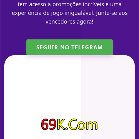
tem acesso a promoções incríveis e uma
experiência de jogo inigualável. Junte-se aos
vencedores agora!
SEGUIR NO TELEGRAM