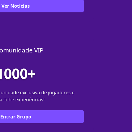
Ver Notícias
Comunidade VIP
1000+
unidade exclusiva de jogadores e
rtilhe experiências!
Entrar Grupo