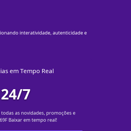
onando interatividade, autenticidade e
cias em Tempo Real
24/7
e todas as novidades, promoções e
69F Baixar em tempo real!