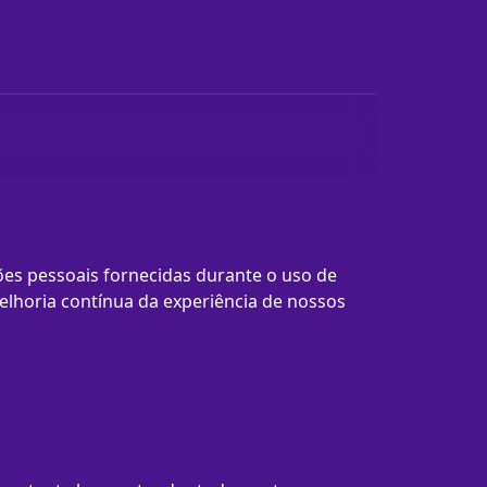
ões pessoais fornecidas durante o uso de
elhoria contínua da experiência de nossos