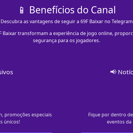
📱 Benefícios do Canal
Descubra as vantagens de seguir a 69F Baixar no Telegram
 Baixar transformam a experiência de jogo online, proporci
segurança para os jogadores.
sivos
📢 Notí
m, promoções especiais
Fique por dentro d
s únicos!
eventos da 