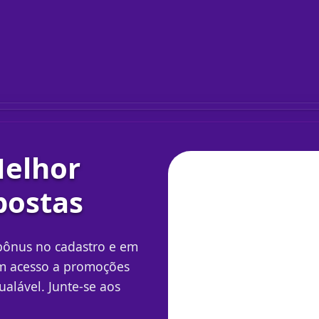
Melhor
postas
 bônus no cadastro e em
em acesso a promoções
ualável. Junte-se aos