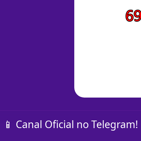
📱 Canal Oficial no Telegram!