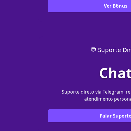
Ver Bônus
💬 Suporte Di
Cha
Suporte direto via Telegram, r
atendimento persona
Falar Suport