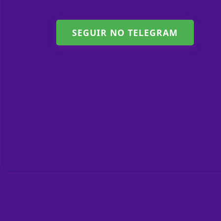
SEGUIR NO TELEGRAM