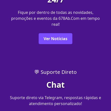
Fique por dentro de todas as novidades,
promoções e eventos da 678Ab.Com em tempo
real!
Ver Notícias
💬 Suporte Direto
Chat
Suporte direto via Telegram, respostas rápidas e
atendimento personalizado!