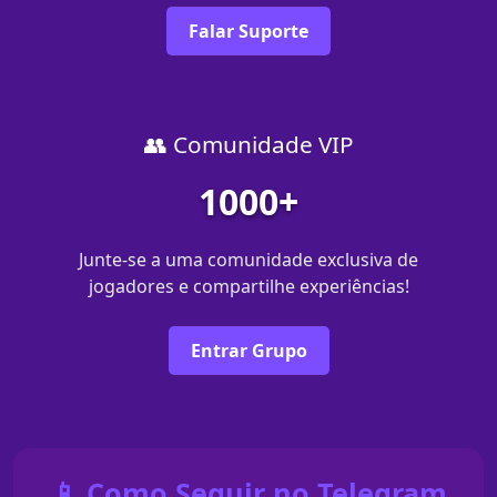
Falar Suporte
👥 Comunidade VIP
1000+
Junte-se a uma comunidade exclusiva de
jogadores e compartilhe experiências!
Entrar Grupo
📱 Como Seguir no Telegram