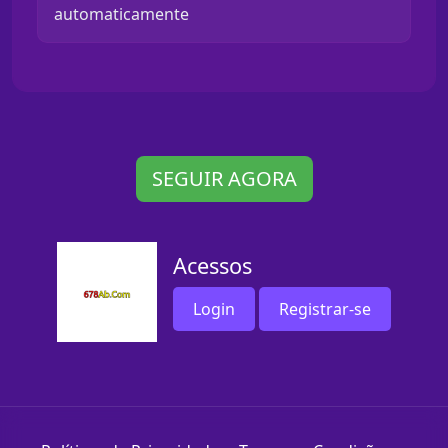
automaticamente
SEGUIR AGORA
Acessos
Login
Registrar-se