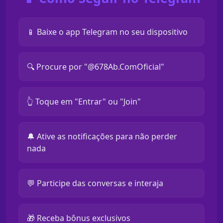
📱 Baixe o app Telegram no seu dispositivo
🔍 Procure por "@678Ab.ComOficial"
👆 Toque em "Entrar" ou "Join"
🔔 Ative as notificações para não perder
nada
💬 Participe das conversas e interaja
🎁 Receba bônus exclusivos