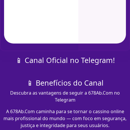
📱 Canal Oficial no Telegram!
📱 Benefícios do Canal
Descubra as vantagens de seguir a 678Ab.Com no
Telegram
A 678Ab.Com caminha para se tornar o cassino online
mais profissional do mundo — com foco em segurança,
justiça e integridade para seus usuários.