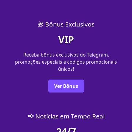
🎁 Bônus Exclusivos
VIP
Receba bônus exclusivos do Telegram,
promoções especiais e códigos promocionais
únicos!
Ver Bônus
📢 Notícias em Tempo Real
24/7