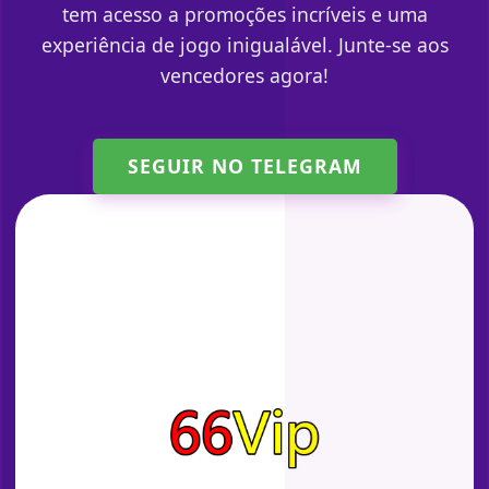
tem acesso a promoções incríveis e uma
experiência de jogo inigualável. Junte-se aos
vencedores agora!
SEGUIR NO TELEGRAM