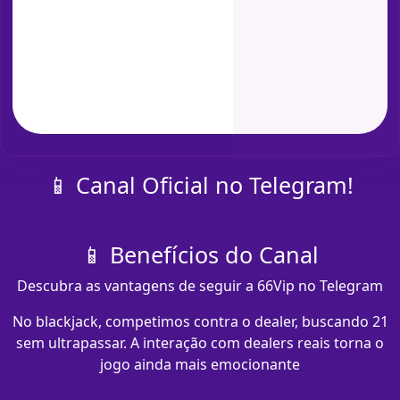
📱 Canal Oficial no Telegram!
📱 Benefícios do Canal
Descubra as vantagens de seguir a 66Vip no Telegram
No blackjack, competimos contra o dealer, buscando 21
sem ultrapassar. A interação com dealers reais torna o
jogo ainda mais emocionante