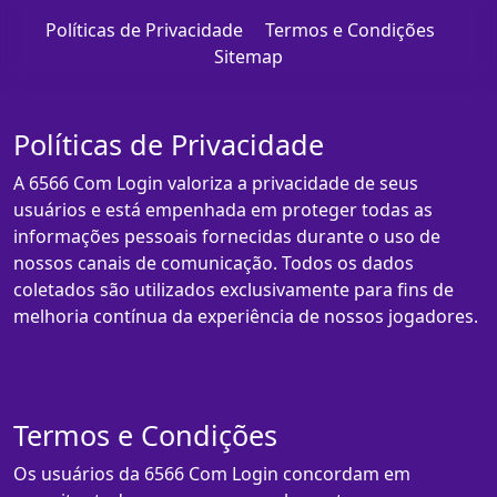
Políticas de Privacidade
Termos e Condições
Sitemap
Políticas de Privacidade
A 6566 Com Login valoriza a privacidade de seus
usuários e está empenhada em proteger todas as
informações pessoais fornecidas durante o uso de
nossos canais de comunicação. Todos os dados
coletados são utilizados exclusivamente para fins de
melhoria contínua da experiência de nossos jogadores.
Termos e Condições
Os usuários da 6566 Com Login concordam em