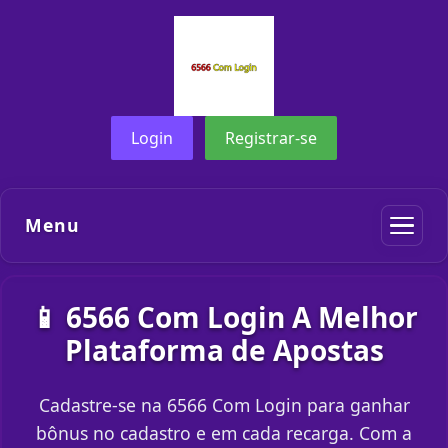
Login
Registrar-se
Menu
📱 6566 Com Login A Melhor
Plataforma de Apostas
Cadastre-se na 6566 Com Login para ganhar
bônus no cadastro e em cada recarga. Com a