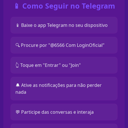
📱 Como Seguir no Telegram
📱 Baixe o app Telegram no seu dispositivo
🔍 Procure por "@6566 Com LoginOficial"
👆 Toque em "Entrar" ou "Join"
🔔 Ative as notificações para não perder
nada
💬 Participe das conversas e interaja