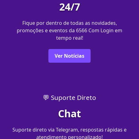
24/7
Fique por dentro de todas as novidades,
promoções e eventos da 6566 Com Login em
tempo real!
Ver Notícias
💬 Suporte Direto
Chat
Suporte direto via Telegram, respostas rápidas e
atendimento personalizado!