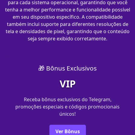
para cada sistema operacional, garantindo que você
tenha a melhor performance e funcionalidade possível
em seu dispositivo específico. A compatibilidade
também inclui suporte para diferentes resoluções de
tela e densidades de pixel, garantindo que o conteúdo
seja sempre exibido corretamente.
🎁 Bônus Exclusivos
VIP
Receba bônus exclusivos do Telegram,
promoções especiais e códigos promocionais
únicos!
Ver Bônus