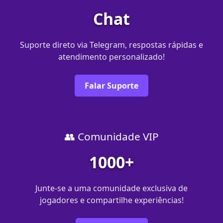
Chat
Suporte direto via Telegram, respostas rápidas e
atendimento personalizado!
Falar Suporte
👥 Comunidade VIP
1000+
Junte-se a uma comunidade exclusiva de
jogadores e compartilhe experiências!