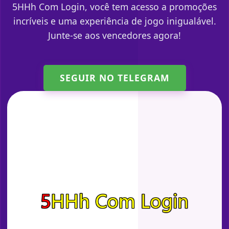
5HHh Com Login, você tem acesso a promoções
incríveis e uma experiência de jogo inigualável.
Junte-se aos vencedores agora!
SEGUIR NO TELEGRAM