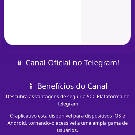
📱 Canal Oficial no Telegram!
📱 Benefícios do Canal
Descubra as vantagens de seguir a 5CC Plataforma no
Telegram
O aplicativo está disponível para dispositivos iOS e
Android, tornando-o acessível a uma ampla gama de
usuários.