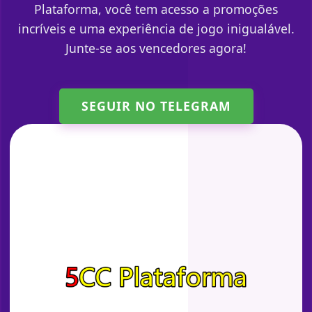
Plataforma, você tem acesso a promoções
incríveis e uma experiência de jogo inigualável.
Junte-se aos vencedores agora!
SEGUIR NO TELEGRAM