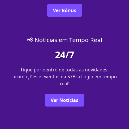
Ver Bônus
📢 Notícias em Tempo Real
24/7
Fique por dentro de todas as novidades,
promoções e eventos da 57Bra Login em tempo
real!
Ver Notícias