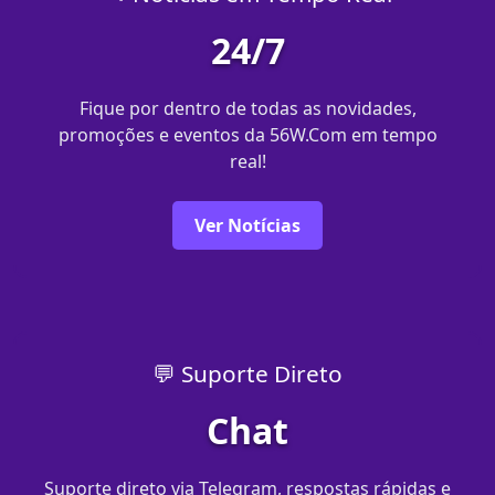
24/7
Fique por dentro de todas as novidades,
promoções e eventos da 56W.Com em tempo
real!
Ver Notícias
💬 Suporte Direto
Chat
Suporte direto via Telegram, respostas rápidas e