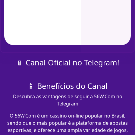
📱 Canal Oficial no Telegram!
📱 Benefícios do Canal
Descubra as vantagens de seguir a 56W.Com no
Telegram
O 56W.Com é um cassino on-line popular no Brasil,
sendo que o mais popular é a plataforma de apostas
esportivas, e oferece uma ampla variedade de jogos,