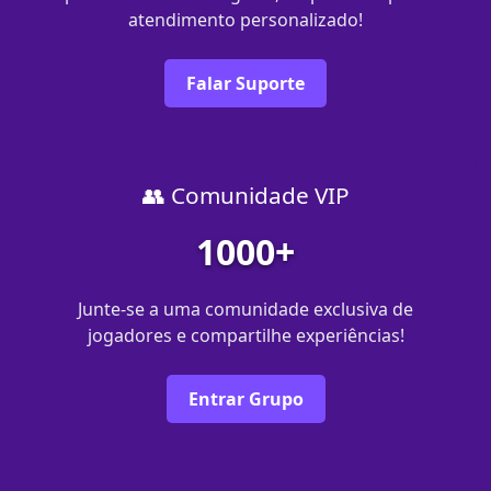
atendimento personalizado!
Falar Suporte
👥 Comunidade VIP
1000+
Junte-se a uma comunidade exclusiva de
jogadores e compartilhe experiências!
Entrar Grupo