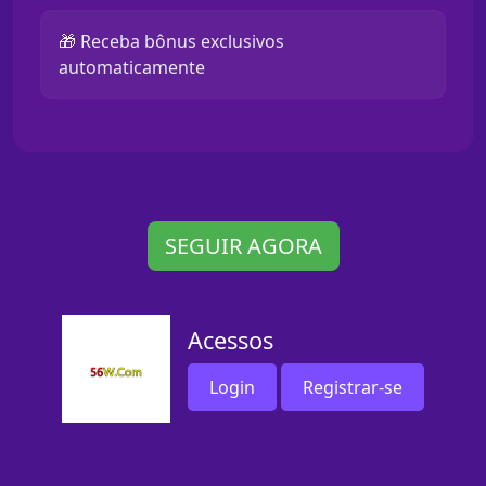
🎁 Receba bônus exclusivos
automaticamente
SEGUIR AGORA
Acessos
Login
Registrar-se