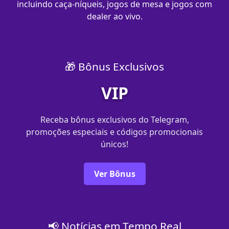
incluindo caça-níqueis, jogos de mesa e jogos com
dealer ao vivo.
🎁 Bônus Exclusivos
VIP
Receba bônus exclusivos do Telegram,
promoções especiais e códigos promocionais
únicos!
Ver Bônus
📢 Notícias em Tempo Real