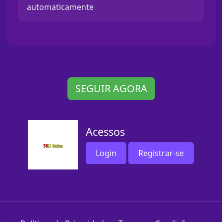
automaticamente
SEGUIR AGORA
Acessos
Login
Registrar-se