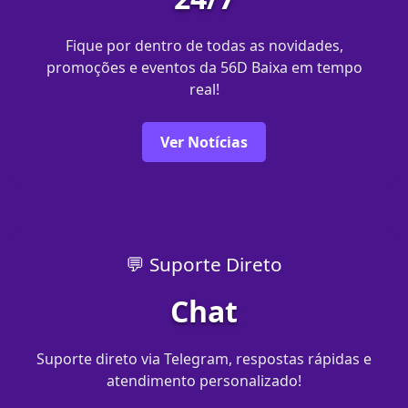
Fique por dentro de todas as novidades,
promoções e eventos da 56D Baixa em tempo
real!
Ver Notícias
💬 Suporte Direto
Chat
Suporte direto via Telegram, respostas rápidas e
atendimento personalizado!