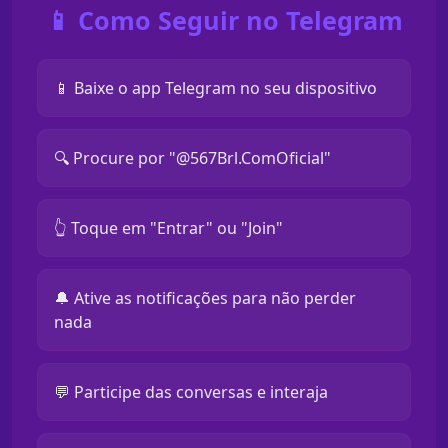
📱 Como Seguir no Telegram
📱 Baixe o app Telegram no seu dispositivo
🔍 Procure por "@567Brl.ComOficial"
👆 Toque em "Entrar" ou "Join"
🔔 Ative as notificações para não perder
nada
💬 Participe das conversas e interaja