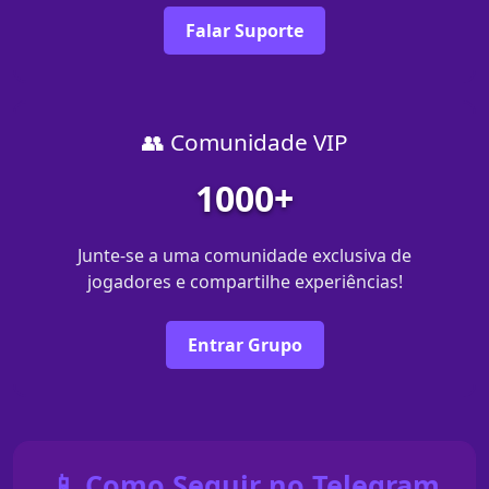
Falar Suporte
👥 Comunidade VIP
1000+
Junte-se a uma comunidade exclusiva de
jogadores e compartilhe experiências!
Entrar Grupo
📱 Como Seguir no Telegram