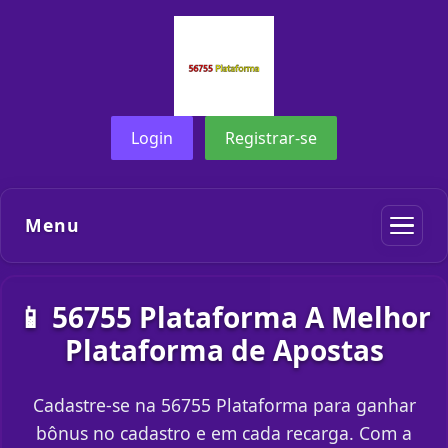
Login
Registrar-se
Menu
📱 56755 Plataforma A Melhor
Plataforma de Apostas
Cadastre-se na 56755 Plataforma para ganhar
bônus no cadastro e em cada recarga. Com a