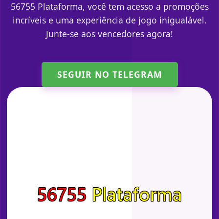
56755 Plataforma, você tem acesso a promoções
incríveis e uma experiência de jogo inigualável.
Junte-se aos vencedores agora!
SEGUIR NO TELEGRAM