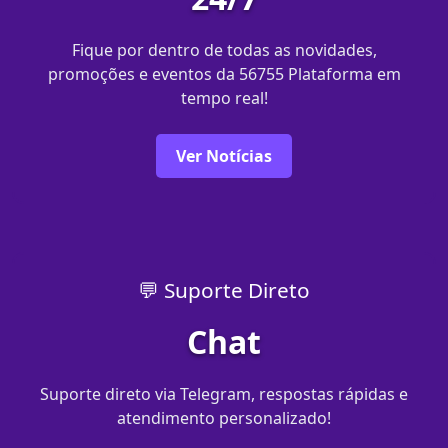
Fique por dentro de todas as novidades,
promoções e eventos da 56755 Plataforma em
tempo real!
Ver Notícias
💬 Suporte Direto
Chat
Suporte direto via Telegram, respostas rápidas e
atendimento personalizado!