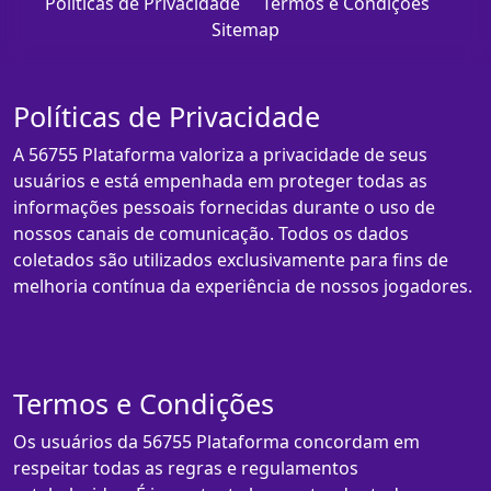
Políticas de Privacidade
Termos e Condições
Sitemap
Políticas de Privacidade
A 56755 Plataforma valoriza a privacidade de seus
usuários e está empenhada em proteger todas as
informações pessoais fornecidas durante o uso de
nossos canais de comunicação. Todos os dados
coletados são utilizados exclusivamente para fins de
melhoria contínua da experiência de nossos jogadores.
Termos e Condições
Os usuários da 56755 Plataforma concordam em
respeitar todas as regras e regulamentos