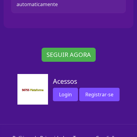
automaticamente
SEGUIR AGORA
Acessos
Login
Registrar-se