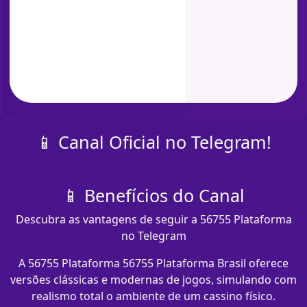
📱 Canal Oficial no Telegram!
📱 Benefícios do Canal
Descubra as vantagens de seguir a 56755 Plataforma
no Telegram
A 56755 Plataforma 56755 Plataforma Brasil oferece
versões clássicas e modernas de jogos, simulando com
realismo total o ambiente de um cassino físico.