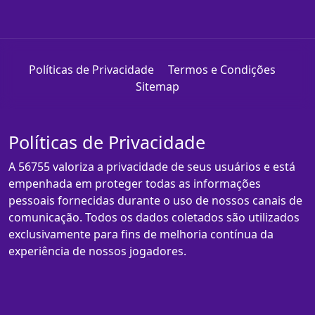
Políticas de Privacidade
Termos e Condições
Sitemap
Políticas de Privacidade
A 56755 valoriza a privacidade de seus usuários e está
empenhada em proteger todas as informações
pessoais fornecidas durante o uso de nossos canais de
comunicação. Todos os dados coletados são utilizados
exclusivamente para fins de melhoria contínua da
experiência de nossos jogadores.