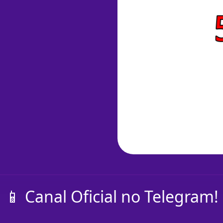
📱 Canal Oficial no Telegram!