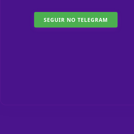
SEGUIR NO TELEGRAM