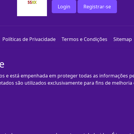
Login
Registrar-se
Políticas de Privacidade
Termos e Condições
Sitemap
de
rios e está empenhada em proteger todas as informações p
tados são utilizados exclusivamente para fins de melhoria