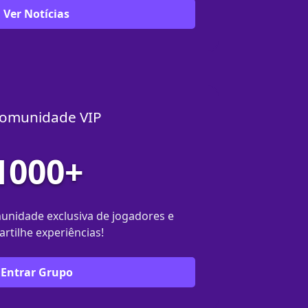
Ver Notícias
Comunidade VIP
1000+
unidade exclusiva de jogadores e
rtilhe experiências!
Entrar Grupo