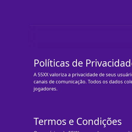
Políticas de Privacida
A 55XX valoriza a privacidade de seus usuá
canais de comunicação. Todos os dados cole
jogadores.
Termos e Condições