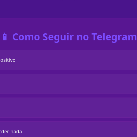
📱 Como Seguir no Telegram
ositivo
erder nada