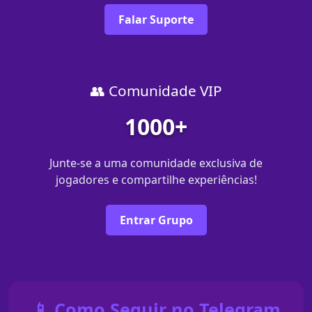
Falar Suporte
👥 Comunidade VIP
1000+
Junte-se a uma comunidade exclusiva de
jogadores e compartilhe experiências!
Entrar Grupo
📱 Como Seguir no Telegram