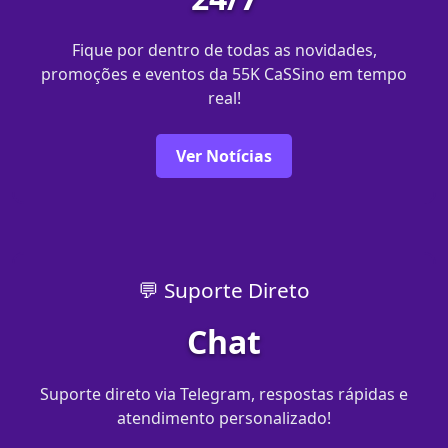
Fique por dentro de todas as novidades,
promoções e eventos da 55K CaSSino em tempo
real!
Ver Notícias
💬 Suporte Direto
Chat
Suporte direto via Telegram, respostas rápidas e
atendimento personalizado!