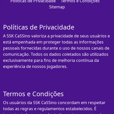
Políticas de Privacidade
Termos e Condições
Sitemap
Políticas de Privacidade
A 55K CaSSino valoriza a privacidade de seus usuários e
está empenhada em proteger todas as informações
pessoais fornecidas durante o uso de nossos canais de
comunicação. Todos os dados coletados são utilizados
exclusivamente para fins de melhoria contínua da
experiência de nossos jogadores.
Termos e Condições
Os usuários da 55K CaSSino concordam em respeitar
todas as regras e regulamentos estabelecidos. É