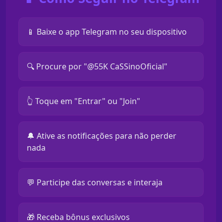
📱 Baixe o app Telegram no seu dispositivo
🔍 Procure por "@55K CaSSinoOficial"
👆 Toque em "Entrar" ou "Join"
🔔 Ative as notificações para não perder
nada
💬 Participe das conversas e interaja
🎁 Receba bônus exclusivos