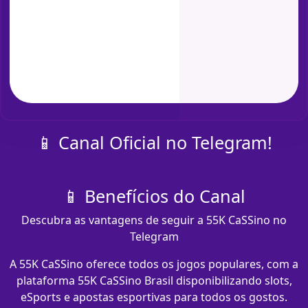
📱 Canal Oficial no Telegram!
📱 Benefícios do Canal
Descubra as vantagens de seguir a 55K CaSSino no
Telegram
A 55K CaSSino oferece todos os jogos populares, com a
plataforma 55K CaSSino Brasil disponibilizando slots,
eSports e apostas esportivas para todos os gostos.