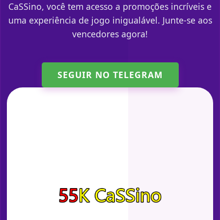
CaSSino, você tem acesso a promoções incríveis e
uma experiência de jogo inigualável. Junte-se aos
vencedores agora!
SEGUIR NO TELEGRAM